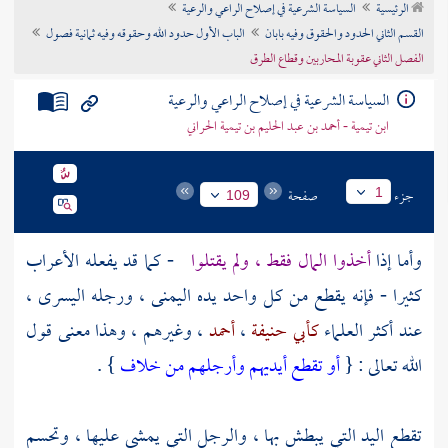
الرئيسية
السياسة الشرعية في إصلاح الراعي والرعية
تراجم الأعلام
القسم الثاني الحدود والحقوق وفيه بابان
الباب الأول حدود الله وحقوقه وفيه ثمانية فصول
الفصل الثاني عقوبة المحاربين وقطاع الطرق
السياسة الشرعية في إصلاح الراعي والرعية
ابن تيمية - أحمد بن عبد الحليم بن تيمية الحراني
جزء
صفحة
1
109
وأما إذا
أخذوا المال فقط ، ولم يقتلوا
- كما قد يفعله
الأعراب
كثيرا - فإنه يقطع من كل واحد يده اليمنى ، ورجله اليسرى ،
عند أكثر العلماء
كأبي حنيفة
،
أحمد
، وغيرهم ، وهذا معنى قول
الله تعالى : {
أو تقطع أيديهم وأرجلهم من خلاف
} .
تقطع اليد التي يبطش بها ، والرجل التي يمشي عليها ، وتحسم