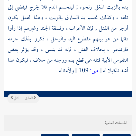
يده بالزيت المغلي ونحوه ; لينحسم الدم فلا يخرج فيفضي إلى
تلفه ، وكذلك تحسم يد السارق بالزيت ، وهذا الفعل يكون
أزجر من القتل ; فإن
الأعراب
، وفسقة الجند وغيرهم إذا رأوا
دائما من هو بينهم مقطوع اليد والرجل ، ذكروا بذلك جرمه
فارتدعوا ، بخلاف القتل ، فإنه قد ينسى ، وقد يؤثر بعض
النفوس الأبية قتله على قطع يده ورجله من خلاف ، فيكون هذا
أشد تنكيلا له
[
ص:
109 ]
ولأمثاله .
السابق
التالي
الخدمات العلمية