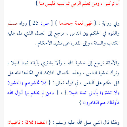
أن تركبوا ، ومن تعلم الرمي ثم نسيه فليس منا
}
وفي رواية : {
فهي نعمة جحدها
}
[
ص:
25 ]
رواه
مسلم
والقوة في الحكم بين الناس ، ترجع إلى العدل الذي دل عليه
الكتاب والسنة ، وإلى القدرة على تنفيذ الأحكام .
والأمانة ترجع إلى خشية الله ، وألا يشتري بآياته ثمنا قليلا ،
وترك خشية الناس ، وهذه الخصال الثلاث التي اتخذها الله على
كل حكم على الناس ، في قوله تعالى : {
فلا تخشوهم واخشون
ولا تشتروا بآياتي ثمنا قليلا
} ، {
ومن لم يحكم بما أنزل الله
فأولئك هم الكافرون
}
ولهذا قال النبي صلى الله عليه وسلم : {
القضاة ثلاثة : قاضيان