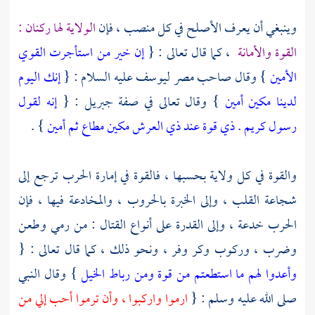
وينبغي أن يعرف الأصلح في كل منصب ، فإن
الولاية لها ركنان :
القوة والأمانة
، كما قال تعالى : {
إن خير من استأجرت القوي
الأمين
} وقال صاحب
مصر
ليوسف
عليه السلام : {
إنك اليوم
لدينا مكين أمين
} وقال تعالى في صفة
جبريل
: {
إنه لقول
رسول كريم . ذي قوة عند ذي العرش مكين مطاع ثم أمين
} .
والقوة في كل ولاية بحسبها ، فالقوة في إمارة الحرب ترجع إلى
شجاعة القلب ، وإلى الخبرة بالحروب ، والمخادعة فيها ، فإن
الحرب خدعة ، وإلى القدرة على أنواع القتال : من رمي وطعن
وضرب ، وركوب وكر وفر ، ونحو ذلك ، كما قال تعالى : {
وأعدوا لهم ما استطعتم من قوة ومن رباط الخيل
} وقال النبي
صلى الله عليه وسلم : {
ارموا واركبوا ، وأن ترموا أحب إلي من