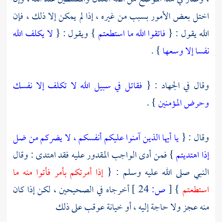
اختل بعض الأمور بسبب من غيره ، إذا لم يمكن إلا ذلك ، فإن
الله يقول : {
فاتقوا الله ما استطعتم
} ويقول : {
لا يكلف الله
نفسا إلا وسعها
} .
وقال في الجهاد : {
فقاتل في سبيل الله لا تكلف إلا نفسك
وحرض المؤمنين
} .
وقال : {
يا أيها الذين آمنوا عليكم أنفسكم ، لا يضركم من ضل
إذا اهتديتم
} فمن أدى الواجب المقدور عليه فقد اهتدى : وقال
النبي صلى الله عليه وسلم : {
إذا أمرتكم بأمر فأتوا منه ما
استطعتم
}
[
ص:
24 ]
أخرجاه في الصحيحين ، لكن إذا كان
منه عجز ولا حاجة إليه ، أو خيانة عوقب على ذلك