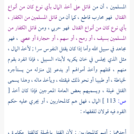
المسلمين ، أن من
قاتل على أخذ المال بأي نوع كان من أنواع
القتال
فهو محارب قاطع ، كما أن من
قاتل المسلمين من الكفار ،
بأي نوع كان من أنواع القتال
فهو حربي ، ومن
قاتل الكفار من
المسلمين بسيف ، أو رمح ، أو سهم ، أو حجارة أو عصي
، فهو
مجاهد في سبيل الله وأما إذا كان يقتل النفوس سرا ; لأخذ المال ،
مثل الذي يجلس في خان يكريه لأبناء السبيل ، فإذا انفرد بقوم
منهم ، قتلهم وأخذ أموالهم أو يدعو إلى منزله من يستأجره
لخياطة ، أو طبيبا أو نحو ذلك فيقتله ، ويأخذ ماله ، وهذا يسمى
القتل غيلة ، ويسميهم بعض العامة المعرجين فإذا كان أخذ
[
ص:
113 ]
المال ، فهل هم كالمحاربين ، أو يجري عليه حكم
القود فيه قولان للفقهاء :
أحدهما : أنهم كالمحاربين ; لأن القتل بالحيلة كالقتل مكابرة ،