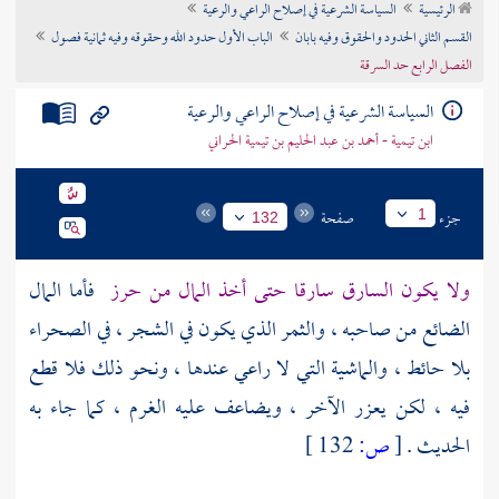
الرئيسية
السياسة الشرعية في إصلاح الراعي والرعية
تراجم الأعلام
القسم الثاني الحدود والحقوق وفيه بابان
الباب الأول حدود الله وحقوقه وفيه ثمانية فصول
الفصل الرابع حد السرقة
السياسة الشرعية في إصلاح الراعي والرعية
ابن تيمية - أحمد بن عبد الحليم بن تيمية الحراني
جزء
صفحة
1
132
ولا يكون السارق سارقا حتى أخذ المال من حرز
فأما المال
الضائع من صاحبه ، والثمر الذي يكون في الشجر ، في الصحراء
بلا حائط ، والماشية التي لا راعي عندها ، ونحو ذلك فلا قطع
فيه ، لكن يعزر الآخر ، ويضاعف عليه الغرم ، كما جاء به
الحديث .
[
ص:
132 ]