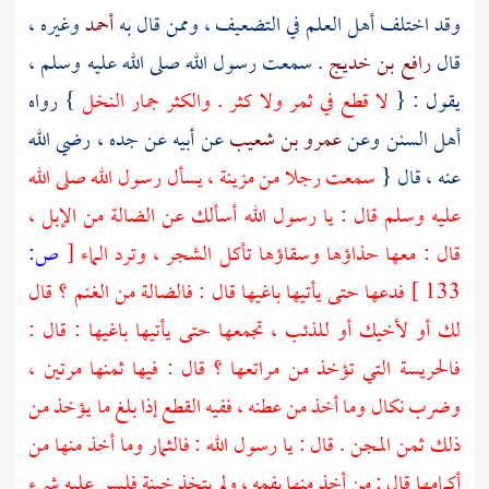
وقد اختلف أهل العلم في التضعيف ، وممن قال به
أحمد
وغيره ،
قال
رافع بن خديج
. سمعت رسول الله صلى الله عليه وسلم ،
يقول : {
لا قطع في ثمر ولا كثر . والكثر جمار النخل
} رواه
أهل السنن وعن
عمرو بن شعيب
عن أبيه عن جده ، رضي الله
عنه ، قال {
سمعت رجلا من مزينة ، يسأل رسول الله صلى الله
عليه وسلم قال : يا رسول الله أسألك عن الضالة من الإبل ،
قال : معها حذاؤها وسقاؤها تأكل الشجر ، وترد الماء
[
ص:
133 ]
فدعها حتى يأتيها باغيها قال : فالضالة من الغنم ؟ قال
لك أو لأخيك أو للذئب ، تجمعها حتى يأتيها باغيها : قال :
فالحريسة التي تؤخذ من مراتعها ؟ قال : فيها ثمنها مرتين ،
وضرب نكال وما أخذ من عطنه ، ففيه القطع إذا بلغ ما يؤخذ من
ذلك ثمن المجن . قال : يا رسول الله : فالثمار وما أخذ منها من
أكمامها قال : من أخذ منها بفمه ، ولم يتخذ خبنة فليس عليه شيء