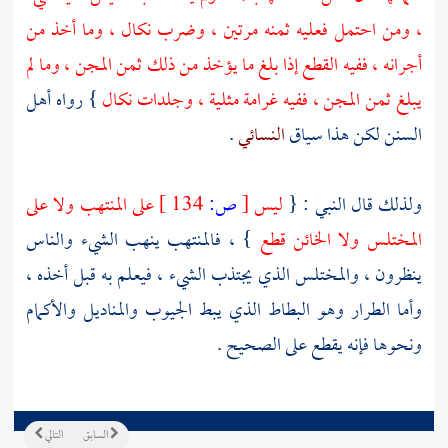
، ومن احتمل فعليه ثمنه مرتين ، وضرب نكال ، وما أخذ من
أجرانه ، ففيه القطع إذا بلغ ما يؤخذ من ذلك ثمن المجن ، وما لم
يبلغ ثمن المجن ، ففيه غرامة مثلية ، وجلدات نكال
} رواه أهل
السنن لكن هذا سياق
النسائي
.
ولذلك قال النبي : {
ليس
[
ص:
134 ]
على المنتهب ولا على
المختلس ولا الخائن قطع
} ، فالمنتهب ينهب الشيء والناس
ينظرون ، والمختلس الذي يجتذب الشيء ، فيعلم به قبل أخذه ،
وأما الطرار وهو البطاط الذي يبط الجيوب والمناديل والأكمام
ونحوها فإنه يقطع على الصحيح .
السابق
التالي