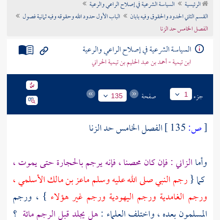
الرئيسية
السياسة الشرعية في إصلاح الراعي والرعية
تراجم الأعلام
القسم الثاني الحدود والحقوق وفيه بابان
الباب الأول حدود الله وحقوقه وفيه ثمانية فصول
الفصل الخامس حد الزنا
السياسة الشرعية في إصلاح الراعي والرعية
ابن تيمية - أحمد بن عبد الحليم بن تيمية الحراني
جزء
صفحة
1
135
[
ص:
135 ]
الفصل الخامس حد الزنا
وأما
الزاني : فإن كان محصنا ، فإنه يرجم بالحجارة حتى يموت ،
كما {
رجم النبي صلى الله عليه وسلم
ماعز بن مالك الأسلمي
،
ورجم
الغامدية
ورجم اليهودية ورجم غير هؤلاء
} ، ورجم
المسلمون بعده ، واختلف العلماء :
هل يجلد قبل الرجم مائة
؟