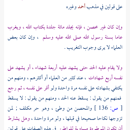
على قولين في مذهب
أحمد
وغيره
وإن كان غير محصن ، فإنه يجلد مائة جلدة بكتاب الله ، ويغرب
عاما بسنة رسول الله صلى الله عليه وسلم
، وإن كان بعض
العلماء لا يرى وجوب التغريب .
ولا يقام عليه الحد حتى يشهد عليه أربعة شهداء ، أو يشهد على
نفسه أربع شهادات
، عند كثير من العلماء أو أكثرهم ، ومنهم من
يكتفي بشهادته على نفسه مرة واحدة ولو
أقر على نفسه ، ثم رجع
فمنهم من يقول : يسقط عنه الحد ، ومنهم من يقول : لا يسقط
[
ص:
136 ]
والمحصن من وطئ ، وهو حر مكلف ; لمن
تزوجها نكاحا صحيحا في قبلها ، ولو مرة واحدة ،
وهل يشترط
أن تكون الموطوءة مساوية للواطئ
في هذه الصفات على قولين