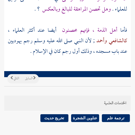
للعلماء .
وهل تحصن المراهقة للبالغ وبالعكس
؟ .
فأما
أهل الذمة
، فإنهم محصنون
أيضا عند أكثر العلماء ،
كالشافعي
وأحمد
; لأن النبي صلى الله عليه وسلم رجم يهوديين
عند باب مسجده ، وذلك أول رجم كان في الإسلام .
السابق
التالي
الخدمات العلمية
ترجمة علم
عناوين الشجرة
تخريج حديث