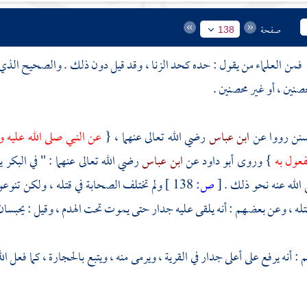
صفحة
138
فمن العلماء من يقول : حده كحد الزنا ، وقد قيل دون ذلك . والصحيح الذي ا
صنين ، أو غير محصنين .
سنن رووا عن
ابن عباس
رضي الله تعالى عنهما ، {
عن النبي صلى الله عليه 
فعول به
} وروى
أبو داود
عن
ابن عباس
رضي الله تعالى عنهما : " في البكر
الله عنه نحو ذلك .
[
ص:
138 ]
ولم تختلف الصحابة في قتله ، ولكن تنوع
له ، وعن بعضهم : أنه يلقى عليه جدار حتى يموت تحت الهدم ، وقيل : يحبسان 
أنه يرفع على أعلى جدار في القرية ، ويرمى منه ، ويتبع بالحجارة ، كما فعل الل