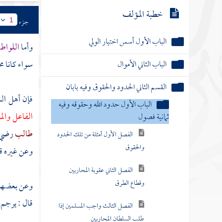
خطبة المؤلف
جزء
1
الباب الأول أسس اختيار الولي
وأما
اللواط
سواء كانا مح
الباب الثاني الأموال
القسم الثاني الحدود والحقوق وفيه بابان
فإن أهل ال
الباب الأول حدود الله وحقوقه وفيه
الفاعل والم
ثمانية فصول
طالب
رضي 
الفصل الأول أمثلة من تلك الحدود
والحقوق
وعن غيره قت
الفصل الثاني عقوبة المحاربين
وقطاع الطرق
وعن بعضهم : 
قال : يرجم
الفصل الثالث واجب المسلمين إذا
طلب السلطان المحاربين