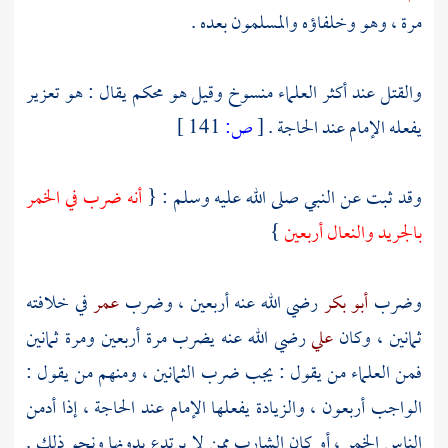
مرة ، وهو وخلفاؤه والمسلمون بعده .
والقتل عند أكثر العلماء منسوخ وقيل هو محكم يقال : هو تعزير
يفعله الإمام عند الحاجة .
[
ص:
141 ]
وقد ثبت عن النبي صلى الله عليه وسلم : {
أنه ضرب في الخمر
بالجريد والنعال أربعين
}
وضرب
أبو بكر
رضي الله عنه أربعين ، وضرب
عمر
في خلافته
ثمانين ، وكان
علي
رضي الله عنه يضرب مرة أربعين ومرة ثمانين
فمن العلماء من يقول : يجب ضرب الثمانين ، ومنهم من يقول :
الواجب أربعون ، والزيادة يفعلها الإمام عند الحاجة ، إذا أدمن
الناس الخمر ، أو كان الشارب ممن لا يرتدع بدونها ونحو ذلك .