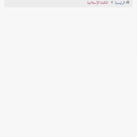
الرئيسية
المكتبة الإسلامية
تراجم الأعلام