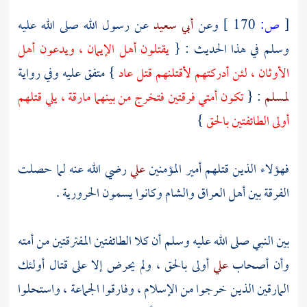
[
ص:
170 ]
وعن
أبي سعيد
عن رسول الله صلى الله عليه
وسلم في هذا الحديث : {
يقتلون أهل الإيمان ، ويدعون أهل
الأوثان ، لئن أدركتهم لأقتلنهم قتل عاد
} متفق عليه وفي رواية
لمسلم
: {
تكون أمتي فرقتين فتخرج من بينهما مارقة ، يلي قتلهم
أولى الطائفتين بالحق
}
فهؤلاء الذين قتلهم أمير المؤمنين
علي
رضي الله عنه لما حصلت
الفرقة بين أهل
العراق
والشام
وكانوا يسمون الحرورية .
بين النبي صلى الله عليه وسلم أن كلا الطائفتين المفترقتين من أمته
وأن أصحاب
علي
أولى بالحق ، ولم يحرض إلا على قتال أولئك
المارقين الذين خرجوا من الإسلام ، وفارقوا الجماعة ، واستحلوا