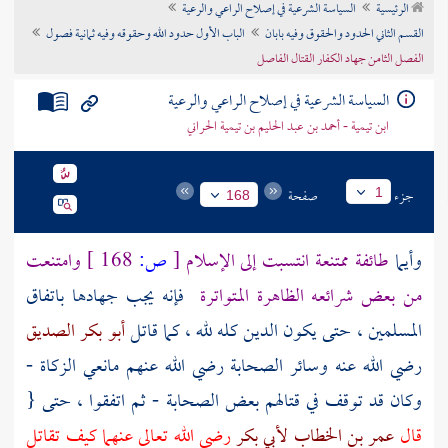
الرئيسية
السياسة الشرعية في إصلاح الراعي والرعية
تراجم الأعلام
القسم الثاني الحدود والحقوق وفيه بابان
الباب الأول حدود الله وحقوقه وفيه ثمانية فصول
الفصل الثامن جهاد الكفار القتال الفاصل
السياسة الشرعية في إصلاح الراعي والرعية
ابن تيمية - أحمد بن عبد الحليم بن تيمية الحراني
جزء
صفحة
1
168
وأيما
طائفة ممتنعة انتسبت إلى الإسلام
[
ص:
168 ]
وامتنعت
من بعض شرائعه الظاهرة المتواترة
فإنه يجب جهادها باتفاق
المسلمين ، حتى يكون الدين كله لله ، كما قاتل
أبو بكر الصديق
رضي الله عنه وسائر الصحابة رضي الله عنهم مانعي الزكاة -
وكان قد توقف في قتالهم بعض الصحابة - ثم اتفقوا ، حتى {
قال
عمر بن الخطاب
لأبي بكر
رضي الله تعالى عنهما كيف تقاتل