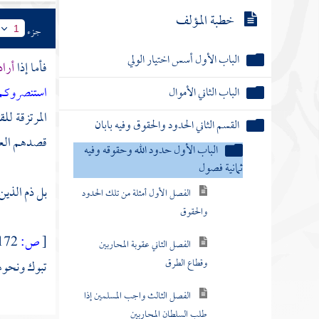
خطبة المؤلف
جزء
1
الباب الأول أسس اختيار الولي
فأما إذا
أراد
استنصروكم ف
الباب الثاني الأموال
المرتزقة لل
القسم الثاني الحدود والحقوق وفيه بابان
قصدهم الع
الباب الأول حدود الله وحقوقه وفيه
ثمانية فصول
بل ذم الذين
الفصل الأول أمثلة من تلك الحدود
والحقوق
[
ص:
172 ]
الفصل الثاني عقوبة المحاربين
وقطاع الطرق
تبوك
ونحوها
الفصل الثالث واجب المسلمين إذا
طلب السلطان المحاربين