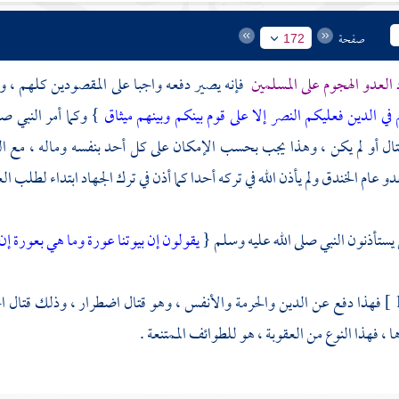
صفحة
172
 العدو الهجوم على المسلمين
فإنه يصير دفعه واجبا على المقصودين كلهم ، وعل
ي الدين فعليكم النصر إلا على قوم بينكم وبينهم ميثاق
} وكما أمر النبي ص
قتال أو لم يكن ، وهذا يجب بحسب الإمكان على كل أحد بنفسه وماله ، مع الق
دو عام
الخندق
ولم يأذن الله في تركه أحدا كما أذن في ترك الجهاد ابتداء لطلب 
 يستأذنون النبي صلى الله عليه وسلم {
يقولون إن بيوتنا عورة وما هي بعورة إن 
فهذا دفع عن الدين والحرمة والأنفس ، وهو قتال اضطرار ، وذلك قتال اخت
 ، فهذا النوع من العقوبة ، هو للطوائف الممتنعة .