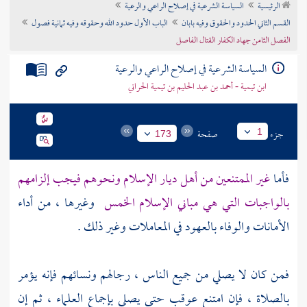
الرئيسية
السياسة الشرعية في إصلاح الراعي والرعية
تراجم الأعلام
القسم الثاني الحدود والحقوق وفيه بابان
الباب الأول حدود الله وحقوقه وفيه ثمانية فصول
الفصل الثامن جهاد الكفار القتال الفاصل
السياسة الشرعية في إصلاح الراعي والرعية
ابن تيمية - أحمد بن عبد الحليم بن تيمية الحراني
جزء
صفحة
1
173
فأما
غير الممتنعين من أهل ديار الإسلام ونحوهم فيجب إلزامهم
بالواجبات التي هي مباني الإسلام الخمس
وغيرها ، من أداء
الأمانات والوفاء بالعهود في المعاملات وغير ذلك .
فمن كان لا يصلي من جميع الناس ، رجالهم ونسائهم فإنه يؤمر
بالصلاة ، فإن امتنع عوقب حتى يصلي بإجماع العلماء ، ثم إن