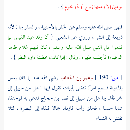
يومين إلا ومعها زوج أو ذو محرم
} .
فنهى صلى الله عليه وسلم عن الخلو بالأجنبية ، والسفر بها ; لأنه
ذريعة إلى الشر ، وروي عن
الشعبي
{
أن وفد
عبد القيس
لما
قدموا على النبي صلى الله عليه وسلم ، كان فيهم غلام ظاهر
الوضاءة فأجلسه ظهره . وقال : إنما كانت خطيئة
داود
النظر
} .
[
ص:
190 ]
وعمر بن الخطاب
رضي الله عنه لما كان يعس
بالمدينة
فسمع امرأة تتغنى بأبيات تقول فيها : هل من سبيل إلى
خمر فأشربها هل من سبيل إلى
نصر بن حجاج
فدعي به فوجدناه
شابا حسنا ، فحلق رأسه فازداد جمالا فنفاه إلى
البصرة
، لئلا
تفتتن به النساء