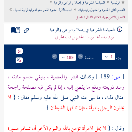
الرئيسية
السياسة الشرعية في إصلاح الراعي والرعية
تراجم الأعلام
القسم الثاني الحدود والحقوق وفيه بابان
الباب الأول حدود الله وحقوقه وفيه ثمانية فصول
الفصل الثامن جهاد الكفار القتال الفاصل
السياسة الشرعية في إصلاح الراعي والرعية
ابن تيمية - أحمد بن عبد الحليم بن تيمية الحراني
جزء
صفحة
1
189
[
ص:
189 ]
وكذلك
الشر والمعصية ، ينبغي حسم مادته ،
وسد ذريعته ودفع ما يفضي إليه ، إذا لم يكن فيه مصلحة راجحة
مثال ذلك ، ما نهى عنه النبي صلى الله عليه وسلم فقال : {
لا
يخلون الرجل بامرأة ، فإن ثالثهما الشيطان
} .
وقال : {
لا يحل لامرأة تؤمن بالله واليوم الآخر أن تسافر مسيرة