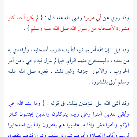
وقد روي عن
أبي هريرة
رضي الله عنه قال : {
لم يكن أحد أكثر
مشورة لأصحابه من رسول الله صلى الله عليه وسلم
} .
وقد قيل : إن الله أمر بها نبيه لتأليف قلوب أصحابه ، وليقتدي به
من بعده ، وليستخرج منهم الرأي فيما لم ينزل فيه وحي ، من أمر
الحروب ، والأمور الجزئية وغير ذلك ، فغيره صلى الله عليه
وسلم أولى بالمشورة .
وقد أثنى الله على المؤمنين بذلك في قوله : {
وما عند الله خير
وأبقى للذين آمنوا وعلى ربهم يتوكلون والذين يجتنبون كبائر
الإثم والفواحش وإذا ما غضبوا هم يغفرون والذين استجابوا
لربهم وأقاموا الصلاة وأمرهم شورى بينهم ومما رزقناهم ينفقون