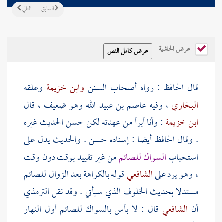
السابق
التالي
عرض الحاشية
قال الحافظ : رواه أصحاب السنن
وابن خزيمة
وعلقه
البخاري
، وفيه
عاصم بن عبيد الله
وهو ضعيف ، قال
ابن خزيمة
: وأنا أبرأ من عهدته لكن حسن الحديث غيره
. وقال الحافظ أيضا : إسناده حسن . والحديث يدل على
استحباب
السواك للصائم
من غير تقييد بوقت دون وقت
، وهو يرد على
الشافعي
قوله بالكراهة بعد الزوال للصائم
مستدلا بحديث الخلوف الذي سيأتي . وقد نقل
الترمذي
أن
الشافعي
قال : لا بأس بالسواك للصائم أول النهار