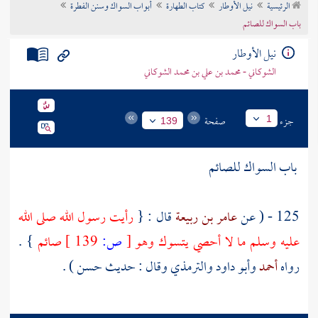
الرئيسية
نيل الأوطار
كتاب الطهارة
أبواب السواك وسنن الفطرة
تراجم الأعلام
باب السواك للصائم
نيل الأوطار
الشوكاني - محمد بن علي بن محمد الشوكاني
جزء
صفحة
1
139
باب السواك للصائم
125 - ( عن
عامر بن ربيعة
قال : {
رأيت رسول الله صلى الله
عليه وسلم ما لا أحصي يتسوك وهو
[
ص:
139 ]
صائم
} .
رواه
أحمد
وأبو داود
والترمذي
وقال : حديث حسن ) .