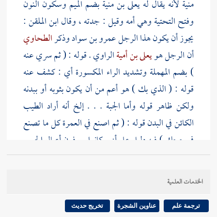
منية
لأنه يقال له
يعلى بن منية
بضم الميم وسكون النون
وفتح التحتية وهي أمه وقيل : جدته ، وقال
ابن الملقن
:
يجوز أن يكون هذا الرجل
عمرو بن سواد
وذكر
الطحاوي
أن الرجل هو
يعلى بن أمية
الراوي . قوله : ( ثم سري عنه
) بضم المهملة وتشديد الراء المكسورة أي : كشف عنه
قوله : ( الذي بك ) هو أعم من أن يكون بثوبه أو ببدنه
ولكن ظاهر قوله وأما الجبة . . . إلخ أنه أراد الطيب
الكائن في البدن قوله : ( ثم اصنع في العمرة كل ما تصنع
في حجك ) فيه دليل على أنهم كانوا يعرفون أعمال الحج .
قال
ابن العربي
: كأنهم كانوا في الجاهلية يخلعون الثياب
ويجتنبون الطيب في الإحرام إذا حجوا وكانوا يتساهلون
الخدمات العلمية
في ذلك في العمرة فأخبره النبي صلى الله عليه وسلم أن
مجراهما واحد ، وقال
ابن المنير
: قوله : ( واصنع ) معناه
ترجمة علم
عناوين الشجرة
تخريج حديث