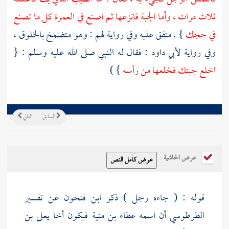
ثلاث مرات ، وأما الجبة فانزعها ثم اصنع في العمرة كل ما تصنع
في حجك
} . متفق عليه وفي رواية لهم : وهو متضمخ بالخلوق ،
وفي رواية
لأبي داود
: فقال له النبي صلى الله عليه وسلم : {
اخلع جبتك فخلعها من رأسه
} )
السابق
التالي
عرض الحاشية
قوله : ( جاءه رجل ) ذكر
ابن فتحون
عن تفسير
الطرطوسي أن اسمه
عطاء بن منية
فيكون أخا
يعلى بن