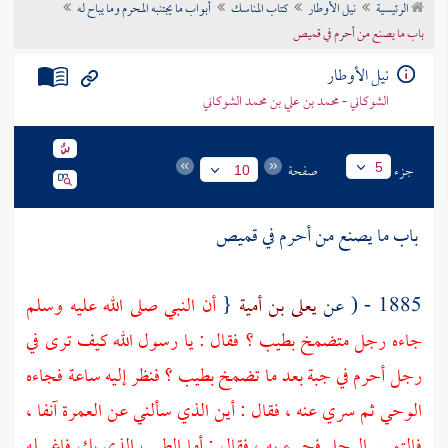
الرئيسية
نيل الأوطار
كتاب المناسك
أبواب ما يجتنبه المحرم وما يباح له
تراجم الأعلام
باب ما يصنع من أحرم في قميص
نيل الأوطار
الشوكاني - محمد بن علي بن محمد الشوكاني
جزء
صفحة
5
10
باب ما يصنع من أحرم في قميص
1885 - ( عن
يعلى بن أمية
{
أن النبي صلى الله عليه وسلم
جاءه رجل متضمخ بطيب ؟ فقال : يا رسول الله كيف ترى في
رجل أحرم في جبة بعد ما تضمخ بطيب ؟ فنظر إليه ساعة فجاءه
الوحي ثم سري عنه ، فقال : أين الذي سألني عن العمرة آنفا ،
فالتمس الرجل فجيء به ، فقال : أما الطيب الذي بك فاغسله