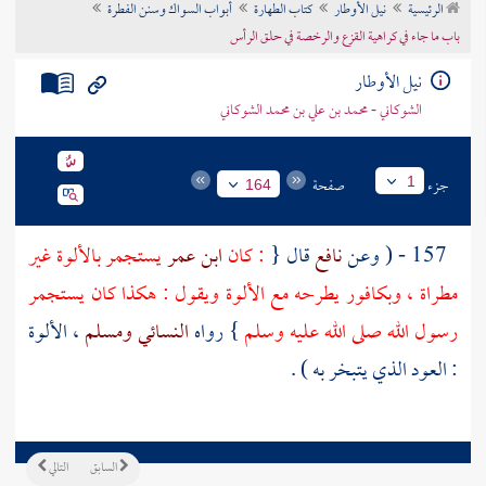
الرئيسية
نيل الأوطار
كتاب الطهارة
أبواب السواك وسنن الفطرة
تراجم الأعلام
باب ما جاء في كراهية القزع والرخصة في حلق الرأس
نيل الأوطار
الشوكاني - محمد بن علي بن محمد الشوكاني
جزء
صفحة
1
164
157 - ( وعن
نافع
قال {
: كان
ابن عمر
يستجمر بالألوة غير
مطراة ، وبكافور يطرحه مع الألوة ويقول : هكذا كان يستجمر
رسول الله صلى الله عليه وسلم
} رواه
النسائي
ومسلم
، الألوة
: العود الذي يتبخر به ) .
السابق
التالي