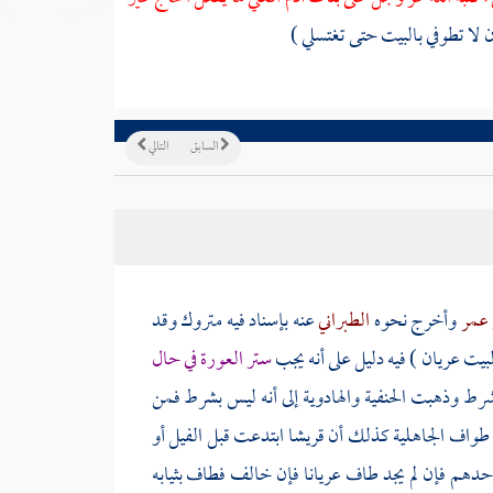
ن لا تطوفي
بالبيت
حتى تغتسلي )
السابق
التالي
 عمر
وأخرج نحوه
الطبراني
عنه بإسناد فيه متروك وقد
لبيت
عريان ) فيه دليل على أنه يجب
ستر العورة في حال
شرط وذهبت الحنفية
والهادوية
إلى أنه ليس بشرط فمن
واف الجاهلية كذلك أن قريشا ابتدعت قبل الفيل أو
حدهم فإن لم يجد طاف عريانا فإن خالف فطاف بثيابه