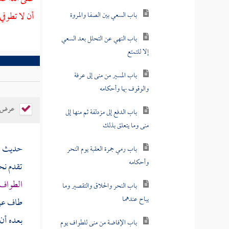
أن لا تطوفي
باب السعي بين الصفا والمروة
باب النهي عن التحلل بعد السعي
إلا للتمتع
باب المسير من منى إلى عرفة
والوقوف بها وأحكامه
عرض ال
باب الدفع إلى مزدلفة ثم منها إلى
منى وما يتعلق بذلك
حديث
ع
باب رمي جمرة العقبة يوم النحر
وأحكامه
تقدم ن
الطواف
باب النحر والحلاق والتقصير وما
يباح عندهما
طاف عريا
بعده أن
باب الإفاضة من منى للطواف يوم