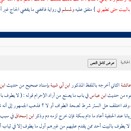
بالبيت
حتى تطهري
} متفق عليه
ولمسلم
في رواية فاقضي ما يقضي الحاج غير أ
حاشية
ائشة
الثاني أخرجه باللفظ المذكور
ابن أبي شيبة
بإسناد صحيح من حديث
ابن
حوه من حديث
ابن عباس
في باب ما يصنع من أراد الإحرام قوله : ( لا يطوف
با
وقد اختلف هل الستر شرط لصحة الطواف أو لا ؟ فذهب الجمهور إلى أنه 
نا عند الحنفية أعاد ما دام
بمكة
فإن خرج لزمه دم وذكر
ابن إسحاق
في سبب ط
 لا يطوف
بالبيت
أحد ممن يقدم عليهم من غيرهم أول ما يطوف إلا في ثياب أ