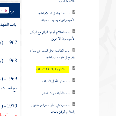
والاضطباع فيه
جزء
5
باب ما جاء في استلام الحجر
الأسود وتقبيله وما يقال حينئذ
باب الطهار
باب استلام الركن اليماني مع الركن
الأسود دون الآخرين
1967 - ( في حديث
باب الطائف يجعل البيت عن يساره
ويخرج في طوافه عن الحجر
1968 - ( وعن
باب الطهارة والسترة للطواف
1969 - ( وعن
باب ذكر الله في الطواف
مع الحدث ) 
باب الطواف راكبا لعذر
باب ركعتي الطواف والقراءة فيهما
1970 - ( وعن
واستلام الركن بعدهما
صلى الله عل