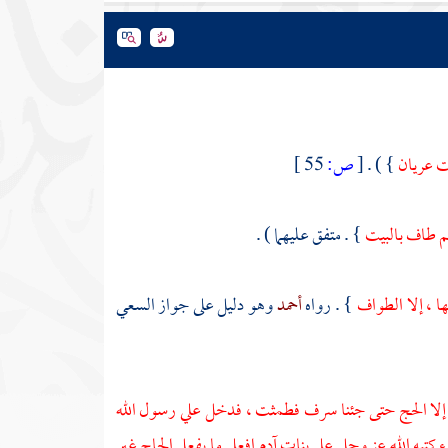
ت عريان
} ) .
[
ص:
55 ]
 ثم طاف
بالبيت
} . متفق عليهما ) .
ا ، إلا الطواف
} . رواه
أحمد
وهو دليل على جواز السعي
إلا الحج حتى جئنا
سرف
فطمثت ، فدخل علي رسول الله
 كتبه الله عز وجل على بنات
آدم
افعلي ما يفعل الحاج غير