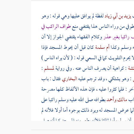
ث
يزيد بن أبي زياد
لفظة لم يوافق عليها وهي قوله : وهو
 طوفي من وراء الناس هذا يقتضي منع
طواف الراكب في
 راكبا بغير عذر
وكلام الفقهاء يقتضي الجواز إلا أن
يه وسلم وكذا
أم سلمة
كان قبل أن يحوط المسجد فإذا
يحرم التلويث كما في السعي قوله : ( لأن يراه الناس )
شة
: كراهية أن يصرف الناس عنه . وفي رواية
لمسلم
:
س
: وهو يشتكي ، وقد ترجم عليه
البخاري
فقال : باب
خر : فلما كثروا عليه ، فإن هذه الألفاظ كلها مصرحة
حاب
مالك
وأحمد
بطوافه صلى الله عليه وسلم راكبا على
لما عرض المسجد له ويرد ذلك بوجوه أما أولا فلأنه لم
ن يبول وأما ثالثا فلأنه يطهر منه المسجد كما أنه صلى
 فلأنه يحتمل أن تكون راحلته عصمت من التلويث حينئذ