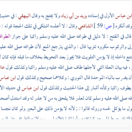
بن عباس
الأول في إسناده
يزيد بن أبي زياد
ولا يحتج به وقال
البيهقي
: في حدي
قد أنكره
[
ص:
59 ]
الشافعي
وقال : لا أعلمه اشتكى في تلك الحجة قوله :
قال في الفتح : لا دليل في طوافه صلى الله عليه وسلم راكبا على جواز
الطواف
ولى والركوب مكروه تنزيها قال : والذي يترجح المنع لأن طوافه صلى الله عل
ع داخله إذ لا يؤمن التلويث فلا يجوز بعد التحويط بخلاف ما قبله فإنه كان لا 
خ ، فيه بيان العلة التي لأجلها طاف صلى الله عليه وسلم راكبا وكذلك قول
عائ
أن يضرب بالباء الموحدة قال
النووي
: وكلاهما صحيح وكذلك قول
ابن عبا
يطوف راكبا وكأنه أشار إلى هذا الحديث وكذلك قول
ابن عباس
في حديثه الآ
فه صلى الله عليه وسلم كان لعذر فلا يلحق به من لا عذر له وقد استدل أص
ل ما يؤكل لحمه وروثه قالوا : ; لأنه لا يؤمن ذلك على البعير ولو كان نجسا 
اك قد حوط المسجد كما تقدم وأما ثانيا فلأنه ليس من لازم الطواف على البعير أ
ه وسلم أقر إدخال الصبيان الأطفال المسجد مع أنه لا يؤمن بولهم وأما رابعا