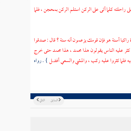
راحلته كلما أتى على الركن استلم الركن بمحجن ، فلما
ة
راكبا أسنة هو فإن قومك يزعمون أنه سنة ؟ قال : صدقوا
كثر عليه الناس يقولون هذا
محمد
، هذا
محمد
حتى خرج
يه فلما كثروا عليه ركب ، والمشي والسعي أفضل
} . رواه
السابق
التالي