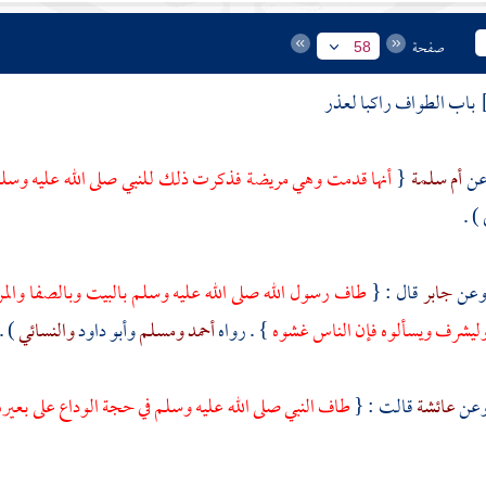
صفحة
58
باب الطواف راكبا لعذر
أم سلمة
{
أنها قدمت وهي مريضة فذكرت ذلك للنبي صلى الله عليه وسلم
) .
جابر
قال : {
طاف رسول الله صلى الله عليه وسلم
بالبيت
وبالصفا
والم
 وليشرف ويسألوه فإن الناس غشوه
} . رواه
أحمد
ومسلم
وأبو داود
والنسائي
) .
عائشة
قالت : {
طاف النبي صلى الله عليه وسلم في حجة الوداع على بعير