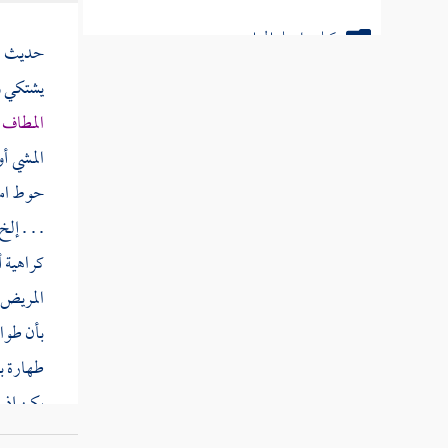
كتاب الغصب والضمانات
حديث
ا
كتاب الشفعة
يشتكي و
المطاف
كتاب اللقطة
المشي أ
حوط امتن
كتاب الهبة والهدية
. . . إل
كتاب الوقف
كراهية 
كتاب الوصايا
المريض 
بأن طوا
كتاب الفرائض
طهارة بو
كتاب العتق
يكن إذ ذ
كتاب النكاح
الله علي