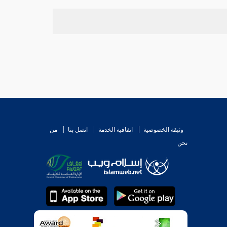
دقوا وكذبوا ؟ قال : صدقوا قد طاف رسول الله صلى
ذا يدل على جواز
الطواف بين
الصفا
والمروة
للراكب
 الذي قاله
ابن عباس
مجمع عليه انتهى يعني : نفي كون
وثيقة الخصوصية
اتفاقية الخدمة
اتصل بنا
من
نحن