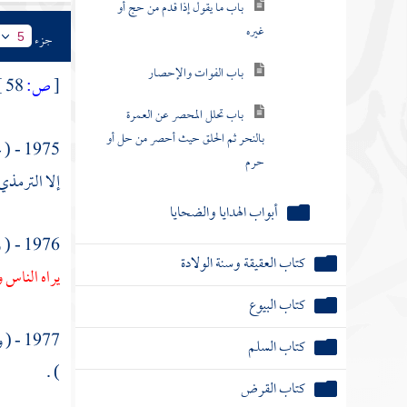
باب الفوات والإحصار
جزء
5
باب تحلل المحصر عن العمرة
بالنحر ثم الحلق حيث أحصر من حل أو
[
ص:
58 ]
حرم
أبواب الهدايا والضحايا
1975 - ( عن
إلا
الترمذي
كتاب العقيقة وسنة الولادة
كتاب البيوع
1976 - ( وعن
يراه الناس
كتاب السلم
كتاب القرض
1977 - ( وعن
كتاب الرهن
) .
كتاب الحوالة والضمان