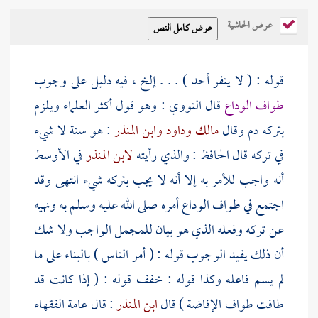
عرض الحاشية
قوله : ( لا ينفر أحد ) . . . إلخ ، فيه دليل على وجوب
طواف الوداع
قال
النووي
: وهو قول أكثر العلماء ويلزم
بتركه دم وقال
مالك
وداود
وابن المنذر
: هو سنة لا شيء
في تركه قال
الحافظ
: والذي رأيته
لابن المنذر
في الأوسط
أنه واجب للأمر به إلا أنه لا يجب بتركه شيء انتهى وقد
اجتمع في طواف الوداع أمره صلى الله عليه وسلم به ونهيه
عن تركه وفعله الذي هو بيان للمجمل الواجب ولا شك
أن ذلك يفيد الوجوب قوله : ( أمر الناس ) بالبناء على ما
لم يسم فاعله وكذا قوله : خفف قوله : ( إذا كانت قد
طافت طواف الإفاضة ) قال
ابن المنذر
: قال عامة الفقهاء