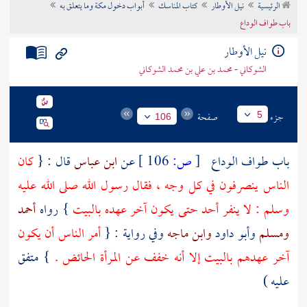
الرئيسية
نيل الأوطار
كتاب المناسك
أبواب دخول مكة وما يتعلق به
تراجم الأعلام
باب طواف الوداع
نيل الأوطار
الشوكاني - محمد بن علي بن محمد الشوكاني
جزء
صفحة
5
106
باب طواف الوداع
[
ص:
106 ]
عن
ابن عباس
قال : {
كان
الناس ينصرفون في كل وجه ، فقال رسول الله صلى الله عليه
وسلم : لا ينفر أحد حتى يكون آخر عهده
بالبيت
} رواه
أحمد
ومسلم
وأبو داود
وابن ماجه
وفي رواية : {
أمر الناس أن يكون
آخر عهدهم
بالبيت
إلا أنه خفف عن المرأة الحائض .
} متفق
عليه )