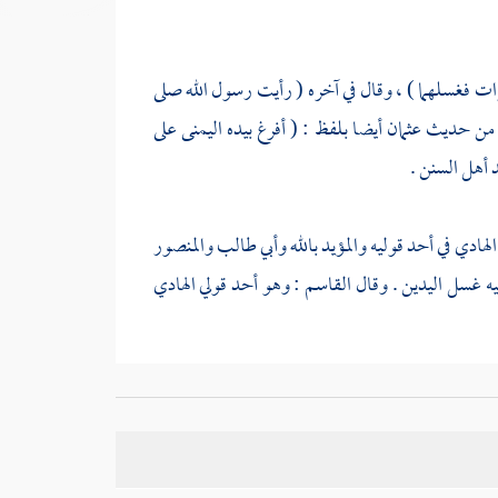
ات فغسلهما ) ، وقال في آخره ( رأيت رسول الله صلى
من حديث
عثمان
أيضا بلفظ : ( أفرغ بيده اليمنى على
 أهل السنن .
الهادي
في أحد قوليه
والمؤيد بالله
وأبي طالب
والمنصور
فيه غسل اليدين . وقال
القاسم
: وهو أحد قولي
الهادي
ن محل النزاع غسلهما قبل الوضوء ، وحديث الاستيقاظ
، وسيأتي الكلام على ما هو الحق في الحديث الذي بعد