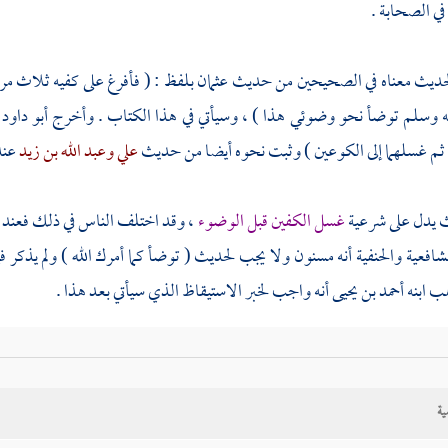
في الصحابة .
حديث معناه في الصحيحين من حديث
عثمان
بلفظ : ( فأفرغ على كفيه ثلاث مر
يه وسلم توضأ نحو وضوئي هذا ) ، وسيأتي في هذا الكتاب . وأخرج
أبو داود
ثم غسلهما إلى الكوعين ) وثبت نحوه أيضا من حديث
علي
وعبد الله بن زيد
عند
 يدل على شرعية
غسل الكفين قبل الوضوء
، وقد اختلف الناس في ذلك فعند
شافعية والحنفية أنه مسنون ولا يجب لحديث ( توضأ كما أمرك الله ) ولم يذكر 
ب ابنه
أحمد بن يحيى
أنه واجب لخبر الاستيقاظ الذي سيأتي بعد هذا .
أنه لا يدل على الوجوب لقوله فيه ( فإنه لا يدري أين باتت يده ) وليعلم أ
ه لا للوضوء فلا دلالة له على المطلوب ، ومجرد الأفعال لا تدل على الوجوب 
ية
اء الله .