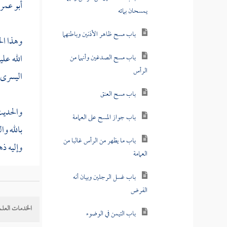
أبو عمر
يمسحان بمائه
باب مسح ظاهر الأذنين وباطنهما
وهذا ال
الله عل
باب مسح الصدغين وأنهما من
الرأس
اليسرى 
باب مسح العنق
والحديث
باب جواز المسح على العمامة
بالله
وال
باب ما يظهر من الرأس غالبا من
وإليه ذه
العمامة
باب غسل الرجلين وبيان أنه
وأجيب ب
الفرض
الغسل في
الخدمات العلم
باب التيمن في الوضوء
هذا إن ش