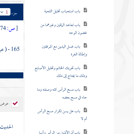
باب استحباب تخليل اللحية
جزء
1
باب تعاهد الماقين وغيرهما من
[
ص:
174 ]
غضون الوجه
باب غسل اليدين مع المرفقين
165 - ( عن
وإطالة الغرة
باب تحريك الخاتم وتخليل الأصابع
ودلك ما يحتاج إلى دلك
باب مسح الرأس كله وصفته وما
جاء في مسح بعضه
عرض ال
باب هل يسن تكرار مسح الرأس
أم لا
الحديث 
باب أن الأذنين من الرأس وأنهما