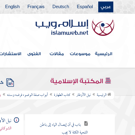
أبواب صفة الوضوء فرضه وسننه
عربي
Español
Deutsch
Français
English
باب الدليل على وجوب النية له
باب التسمية للوضوء
باب استحباب غسل اليدين قبل
المضمضة وتأكيده لنوم الليل
الرئيسية
موسوعات
مقالات
الفتوى
الاستشارات
باب المضمضة والاستنشاق
باب ما جاء في جواز تأخيرهما على
المكتبة الإسلامية
غسل الوجه واليدين
كتب
الرئيسية
نيل الأوطار
كتاب الطهارة
أبواب صفة الوضوء فرضه وسننه
ب
باب المبالغة في الاستنشاق
باب غسل المسترسل من اللحية
نيل الأ
باب في أن إيصال الماء إلى باطن
الشوكاني
اللحية الكثة لا يجب