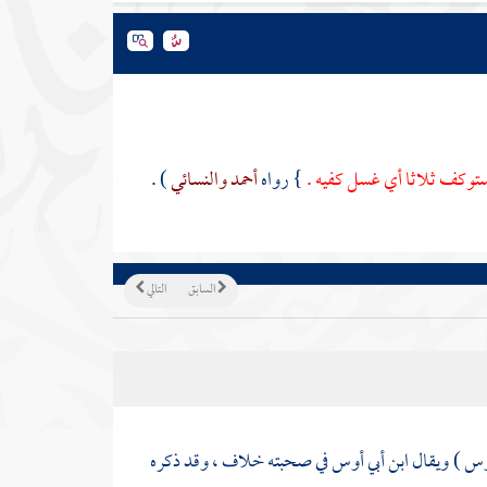
ستوكف ثلاثا أي غسل كفيه .
} رواه
أحمد
والنسائي
) .
السابق
التالي
وس )
ويقال
ابن أبي أوس
في صحبته خلاف ، وقد ذكره