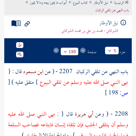
الرئيسية
نيل الأوطار
كتاب البيوع
أبواب ما يجوز بيعه وما لا يجوز
تراجم الأعلام
باب النهي عن تلقي الركبان
نيل الأوطار
الشوكاني - محمد بن علي بن محمد الشوكاني
جزء
صفحة
5
198
باب النهي عن تلقي الركبان
2207 - ( عن
ابن مسعود
قال : {
نهى النبي صلى الله عليه وسلم عن تلقي البيوع
} متفق عليه )
[
ص:
198 ]
2208 - ( وعن
أبي هريرة
قال {
: نهى النبي صلى الله عليه
وسلم أن يتلقى الجلب فإن تلقاه إنسان فابتاعه فصاحب السلعة
فيها بالخيار إذا ورد السوق .
} رواه الجماعة إلا
البخاري
) .