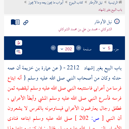
الرئيسية
نيل الأوطار
كتاب البيوع
أبواب ما يجوز بيعه وما لا يجوز
تراجم الأعلام
باب البيع بغير إشهاد
نيل الأوطار
الشوكاني - محمد بن علي بن محمد الشوكاني
جزء
صفحة
5
202
باب البيع بغير إشهاد
2212 - ( عن
عمارة بن خزيمة
أن عمه
حدثه وكان من أصحاب النبي صلى الله عليه وسلم {
أنه ابتاع
فرسا من أعرابي فاستتبعه النبي صلى الله عليه وسلم ليقضيه ثمن
فرسه فأسرع النبي صلى الله عليه وسلم المشي وأبطأ الأعرابي ،
فطفق رجال يعترضون الأعرابي فيساومونه بالفرس لا يشعرون
أن النبي
[
ص:
202 ]
صلى الله عليه وسلم ابتاعه فنادى
الأعرابي النبي صلى الله عليه وسلم فقال : إن كنت مبتاعا هذا