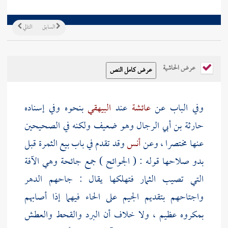
السابق
التالي
عرض الحاشية
وفي الباب عن
عائشة
عند
البيهقي
بنحوه وفي إسناده
حارثة بن أبي الرجال
وهو ضعيف ولكنه في الصحيحين
عنها مختصرا ، وعن
أنس
وقد تقدم في باب بيع الثمرة قبل
بدو صلاحها قوله : ( الجوائح ) جمع جائحة وهي الآفة
التي تصيب الثمار فتهلكها يقال : جاحهم الدهر
واجتاحهم بتقديم الجيم على الحاء فيهما إذا أصابهم
بمكروه عظيم ، ولا خلاف أن البرد والقحط والعطش