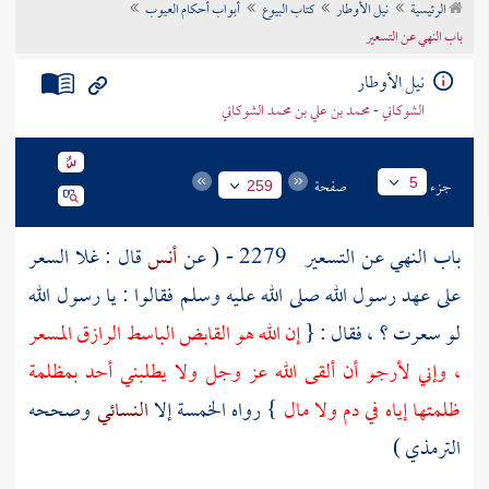
الرئيسية
نيل الأوطار
كتاب البيوع
أبواب أحكام العيوب
تراجم الأعلام
باب النهي عن التسعير
نيل الأوطار
الشوكاني - محمد بن علي بن محمد الشوكاني
جزء
صفحة
5
259
باب النهي عن التسعير
2279 - ( عن
أنس
قال : غلا السعر
على عهد رسول الله صلى الله عليه وسلم فقالوا : يا رسول الله
لو سعرت ؟ ، فقال : {
إن الله هو القابض الباسط الرازق المسعر
، وإني لأرجو أن ألقى الله عز وجل ولا يطلبني أحد بمظلمة
ظلمتها إياه في دم ولا مال
} رواه الخمسة إلا
النسائي
وصححه
الترمذي
)