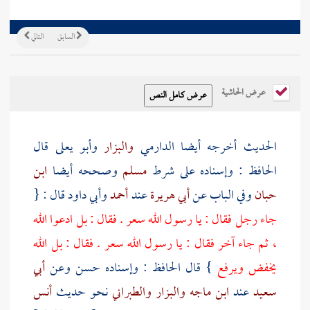
السابق
التالي
عرض الحاشية
الحديث أخرجه أيضا
الدارمي
والبزار
وأبو يعلى
قال
الحافظ : وإسناده على شرط
مسلم
وصححه أيضا
ابن
حبان
وفي الباب عن
أبي هريرة
عند
أحمد
وأبي داود
قال : {
جاء رجل فقال : يا رسول الله سعر . فقال : بل ادعوا الله
، ثم جاء آخر فقال : يا رسول الله سعر . فقال : بل الله
يخفض ويرفع
} قال الحافظ : وإسناده حسن وعن
أبي
سعيد
عند
ابن ماجه
والبزار
والطبراني
نحو حديث
أنس