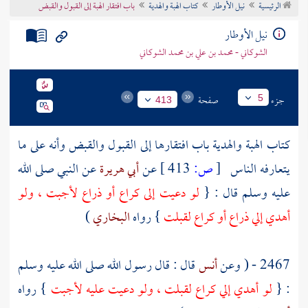
الرئيسية
نيل الأوطار
كتاب الهبة والهدية
باب افتقار الهبة إلى القبول والقبض
تراجم الأعلام
نيل الأوطار
الشوكاني - محمد بن علي بن محمد الشوكاني
جزء
صفحة
5
413
كتاب الهبة والهدية باب افتقارها إلى القبول والقبض وأنه على ما
يتعارفه الناس
[
ص:
413 ]
عن
أبي هريرة
عن النبي صلى الله
عليه وسلم قال : {
لو دعيت إلى كراع أو ذراع لأجبت ، ولو
أهدي إلي ذراع أو كراع لقبلت
} رواه
البخاري
)
2467 - ( وعن
أنس
قال : قال رسول الله صلى الله عليه وسلم
: {
لو أهدي إلي كراع لقبلت ، ولو دعيت عليه لأجبت
} رواه