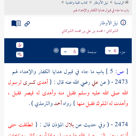
الرئيسية
نيل الأوطار
كتاب الهبة والهدية
تراجم الأعلام
باب ما جاء في قبول هدايا الكفار والإهداء لهم
نيل الأوطار
الشوكاني - محمد بن علي بن محمد الشوكاني
جزء
صفحة
6
5
[
ص:
5 ]
باب ما جاء في قبول هدايا الكفار والإهداء لهم
2473 - ( عن
علي
رضي الله عنه قال : {
أهدى
كسرى
لرسول
الله صلى الله عليه وسلم فقبل منه وأهدى له
قيصر
فقبل ،
وأهدت له الملوك فقبل منها
} رواه
أحمد
والترمذي
) .
2474 - ( وفي حديث عن
بلال
المؤذن قال : {
انطلقت حتى
أتيته ، يعني النبي صلى الله عليه وسلم وإذا أربع ركائب مناخات