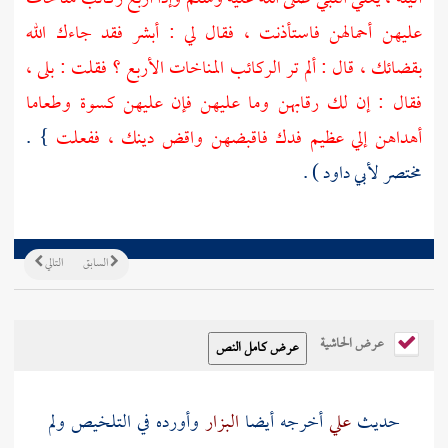
عليهن أحمالهن فاستأذنت ، فقال لي : أبشر فقد جاءك الله
بقضائك ، قال : ألم تر الركائب المناخات الأربع ؟ فقلت : بلى ،
فقال : إن لك رقابهن وما عليهن فإن عليهن كسوة وطعاما
أهداهن إلي عظيم
فدك
فاقبضهن واقض دينك ، ففعلت
} .
مختصر
لأبي داود
) .
السابق
التالي
عرض الحاشية
حديث
علي
أخرجه أيضا
البزار
وأورده في التلخيص ولم