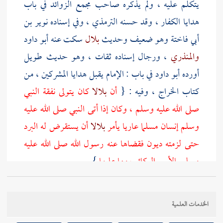
يتكلم عليه ، ولم يذكره صاحب مجمع الزوائد في باب
هدايا الكفار ، وقد حسنه
الترمذي
، وفي إسناده
نوير بن
أبي فاختة
وهو ضعيف وحديث
بلال
سكت عنه
أبو داود
والمنذري
، ورجال إسناده ثقات ، وهو حديث طويل
أورده
أبو داود
في باب : الإمام يقبل هدايا المشركين ، من
كتاب الخراج ، وفيه : {
أن
بلالا
كان يتولى نفقة النبي
صلى الله عليه وسلم ، وكان إذا أتى النبي صلى الله عليه
وسلم إنسان مسلما عاريا يأمر
بلالا
أن يستقرض له البرد
حتى لزمته ديون فقضاها عنه رسول الله صلى الله عليه
وسلم بالأربع الركائب وما عليها
} .
وفي الباب عن
عبد الرحمن بن علقمة الثقفي
عند
النسائي
الخدمات العلمية
قال : {
لما قدم وفد
ثقيف
قدموا معهم بهدية ، فقال النبي