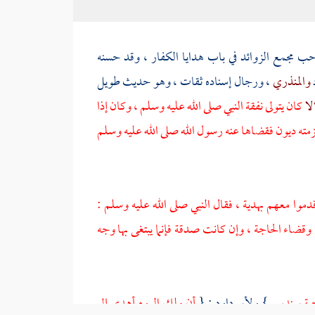
حب مجمع الزوائد في باب هدايا الكفار ، وقد حسنه
د
والمنذري
، ورجال إسناده ثقات ، وهو حديث طويل
لا
كان يتولى نفقة النبي صلى الله عليه وسلم ، وكان إذا
مته ديون فقضاها عنه رسول الله صلى الله عليه وسلم
دموا معهم بهدية ، فقال النبي صلى الله عليه وسلم :
 وقضاء الحاجة ، وإن كانت صدقة فإنما يبتغى بها وجه
 جبة سندس
}
ولأبي داود
: {
أن ملك
الروم
أهدى إلى