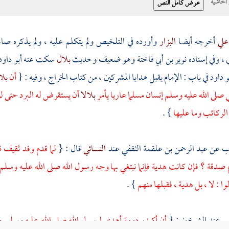
حاشية
علي
أخرجه أيضا
البزار
وأورده في التلخيص ولم يتكلم عليه ، ولم يذكره صا
ي
، وفي إسناده
نوير بن أبي فاختة
وهو ضعيف وحديث
بلال
سكت عنه
أبو داو
و داود
في باب : الإمام يقبل هدايا المشركين ، من كتاب الخراج ، وفيه : {
أن
بلا
ي صلى الله عليه وسلم إنسان مسلما عاريا يأمر
بلالا
أن يستقرض له البرد حتى لز
الركائب وما عليها
} .
اب عن
عبد الرحمن بن علقمة الثقفي
عند
النسائي
قال : {
لما قدم وفد
ثقيف
ق
 صدقة ؟ فإن كانت هدية فإنما نبتغي بها وجه رسول الله صلى الله عليه وسلم
لوا : لا ، بل هدية ، فقبلها منهم
} .
س
عند الشيخين : {
أن أكيدر
دومة
أهدى لرسول الله صلى الله عليه وسلم