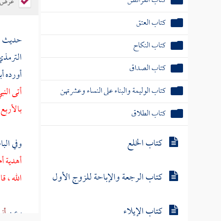
كتاب الفرائض
عرض ال
كتاب العتق
حديث
كتاب النكاح
الترمذ
كتاب الصداق
أورده
أب
كتاب الوليمة والبناء على النساء وعشرتهن
أتى النب
بالأربع 
كتاب الطلاق
كتاب الخلع
وفي الب
أهدية أم
كتاب الرجعة والإباحة للزوج الأول
الله ، قا
كتاب الإيلاء
وعن
أن