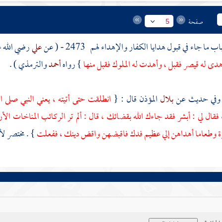
صفحة
5
اب ما جاء في قبول هدايا الكفار والإهداء لهم
2473 - ( عن
علي
رضي الله ع
أهدى له
قيصر
فقبل ، وأهدت له الملوك فقبل منها
} رواه
أحمد
والترمذي
) .
بلال
المؤذن قال : {
انطلقت حتى أتيته ، يعني النبي صلى ا
فقال لي : أبشر فقد جاءك الله بقضائك ، قال : ألم تر الركائب المناخات الأ
 وطعاما أهداهن إلي عظيم
فدك
فاقبضهن واقض دينك ، ففعلت
} . مختصر
لأ