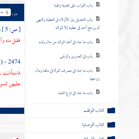
باب الثواب على الهدية والهبة
جزء
6
باب التعديل بين الأولاد في العطية والنهي
أن يرجع أحد في عطيته إلا الوالد
[
ص:
5 ]
ب
فقبل منه و
باب ما جاء في أخذ الوالد من مال ولده
باب في العمرى والرقبى
2474 - ( وفي حديث عن
باب ما جاء في مصرف المرأة في مالها ومال
فاستأذنت ، 
زوجها
عليهن كسوة
باب ما جاء في تبرع العبد
كتاب الوقف
كتاب الوصايا