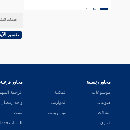
النبي ص
كتاب الظهار
مساتق
الخدمات العلم
كتاب اللعان
وعن
أن
كتاب العدد
تفسير الآية
علي
أيضا
كتاب الرضاع
} وعن
كتاب النفقات
وسلم بر
مسلم
{
كتاب الدماء
محاور رئيسية
محاور فرعية
وابن أب
كتاب الحدود
موسوعات
المكتبة
الرحمة المهد
الجاريت
كتاب الجهاد والسير
صوتيات
المواريث
واحة رمضان
عليه وس
مقالات
بنين وبنات
نسك
الحديث
أبواب السبق والرمي
فتاوى
للشباب فقط