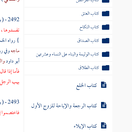
كتاب الفرائض
كتاب العتق
2492 - ( وعن
كتاب النكاح
تفسدوها ، 
} رواه الخم
كتاب الصداق
ماجه
وفي رو
كتاب الوليمة والبناء على النساء وعشرتهن
أبو داود
وال
كتاب الطلاق
فأما إذا قا
يهب الرجل ل
كتاب الخلع
2493 - ( وعن
كتاب الرجعة والإباحة للزوج الأول
فاختصموا إل
كتاب الإيلاء