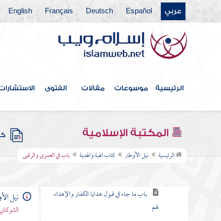
كتاب الوديعة والعارية
عربي
Español
Deutsch
Français
English
كتاب إحياء الموات
كتاب الغصب والضمانات
كتاب الشفعة
الرئيسية
موسوعات
مقالات
الفتوى
الاستشارات
كتاب اللقطة
المكتبة الإسلامية
كتب
كتاب الهبة والهدية
الرئيسية
نيل الأوطار
كتاب الهبة والهدية
باب في العمرى والرقبى
باب افتقار الهبة إلى القبول والقبض
باب ما جاء في قبول هدايا الكفار والإهداء
نيل الأ
لهم
الشوكاني