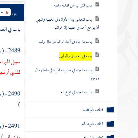
باب الثواب على الهدية والهبة
جزء
6
باب التعديل بين الأولاد في العطية والنهي
أن يرجع أحد في عطيته إلا الوالد
باب في الع
باب ما جاء في أخذ الوالد من مال ولده
2489 - ( وعن
باب في العمرى والرقبى
سبيل المير
باب ما جاء في مصرف المرأة في مالها ومال
للذي أرقبه
زوجها
باب ما جاء في تبرع العبد
2490 - ( وعن
)
كتاب الوقف
كتاب الوصايا
2491 - ( وعن
والنسائي
) .