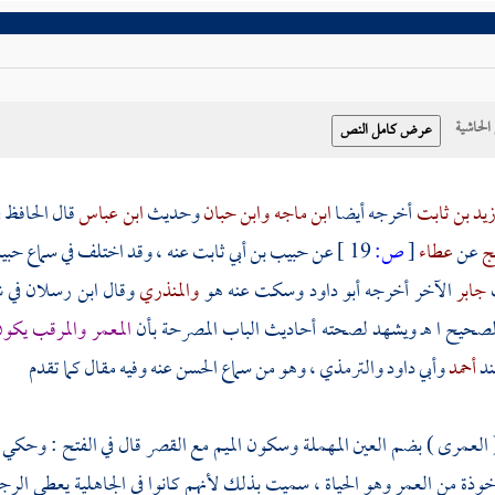
حاشية
يد بن ثابت
أخرجه أيضا
ابن ماجه
وابن حبان
وحديث
ابن عباس
قال الحافظ
يج
عن
عطاء
[
ص:
19 ]
عن
حبيب بن أبي ثابت
عنه ، وقد اختلف في سماع
حبي
جابر
الآخر أخرجه
أبو داود
وسكت عنه هو
والمنذري
وقال
ابن رسلان
في 
صحيح ا هـ ويشهد لصحته أحاديث الباب المصرحة بأن
المعمر والمرقب يكون
د
أحمد
وأبي داود
والترمذي
، وهو من سماع
الحسن
عنه وفيه مقال كما تقدم
( العمرى ) بضم العين المهملة وسكون الميم مع القصر قال في الفتح : وحك
وذة من العمر وهو الحياة ، سميت بذلك لأنهم كانوا في الجاهلية يعطي الرجل