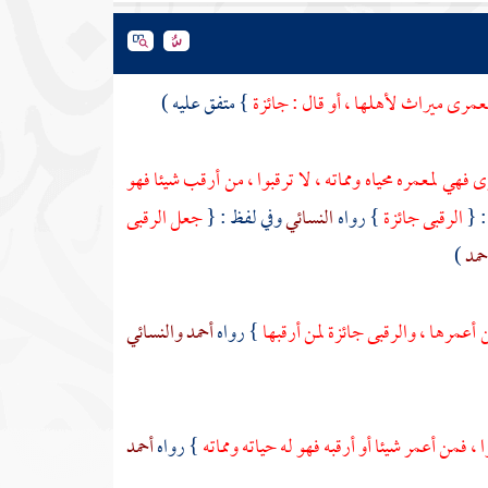
عمرى ميراث لأهلها ، أو قال : جائزة
} متفق عليه )
فهي لمعمره محياه ومماته ، لا ترقبوا ، من أرقب شيئا فهو
: {
الرقبى جائزة
} رواه
النسائي
وفي لفظ : {
جعل الرقبى
حمد
)
 أعمرها ، والرقبى جائزة لمن أرقبها
} رواه
أحمد
والنسائي
ا ، فمن أعمر شيئا أو أرقبه فهو له حياته ومماته
} رواه
أحمد