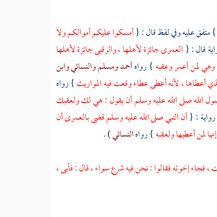
} متفق عليه وفي لفظ قال : {
أمسكوا عليكم أموالكم ولا
اية قال : {
العمرى جائزة لأهلها ، والرقبى جائزة لأهلها
 وهي لمن أعمر وعقبه
} رواه
أحمد
ومسلم
والنسائي
وابن
لذي أعطاها ، لأنه أعطى عطاء وقعت فيه المواريث
} رواه
سول الله صلى الله عليه وسلم أن يقول : هي لك ولعقبك
رواية : {
أن النبي صلى الله عليه وسلم قضى بالعمرى أن
ها لمن أعطيها ولعقبه
} رواه
النسائي
) .
 ، فجاء إخوته فقالوا : نحن فيه شرع سواء ، قال : فأبى ،