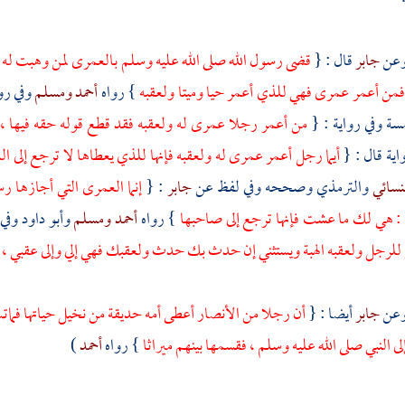
جابر
قال : {
قضى رسول الله صلى الله عليه وسلم بالعمرى لمن وهبت له
فمن أعمر عمرى فهي للذي أعمر حيا وميتا ولعقبه
} رواه
أحمد
ومسلم
وفي رو
سة وفي رواية : {
من أعمر رجلا عمرى له ولعقبه فقد قطع قوله حقه فيها ،
اية قال : {
أيما رجل أعمر عمرى له ولعقبه فإنها للذي يعطاها لا ترجع إلى ا
نسائي
والترمذي
وصححه وفي لفظ عن
جابر
: {
إنما العمرى التي أجازها ر
ل : هي لك ما عشت فإنها ترجع إلى صاحبها
} رواه
أحمد
ومسلم
وأبو داود
وفي 
لرجل ولعقبه الهبة ويستثني إن حدث بك حدث ولعقبك فهي إلي وإلى عقبي ، إن
جابر
أيضا : {
أن رجلا من
الأنصار
أعطى أمه حديقة من نخيل حياتها فماتت
ى النبي صلى الله عليه وسلم ، فقسمها بينهم ميراثا
} رواه
أحمد
)