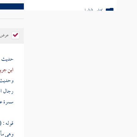
كتاب الظهار
كتاب اللعان
عرض ال
كتاب العدد
كتاب الرضاع
حديث
ز
كتاب النفقات
ابن جر
وحديث
كتاب الدماء
رجال ال
كتاب الحدود
سمرة
عن
كتاب الجهاد والسير
قوله : 
أبواب السبق والرمي
وهي مأخ