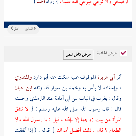
ارضخي ولا توعي فيوعي الله عليك
} رواه
أحمد
)
السابق
التالي
عرض الحاشية
أثر
أبي هريرة
الموقوف عليه سكت عنه
أبو داود
والمنذري
، وإسناده لا بأس به
ومحمد بن سوار
قد وثقه
ابن حبان
وقال : يغرب في الباب عن
أبي أمامة
عند
الترمذي
وحسنه
قال : قال رسول الله صلى الله عليه وسلم : {
لا تنفق
المرأة من بيت زوجها إلا بإذنه ، قيل : يا رسول الله ولا
الطعام ؟ قال : ذلك أفضل أموالنا
} قوله : ( إذا أنفقت