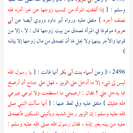
وسلم : {
إذا أنفقت المرأة من كسب زوجها عن غير أمره فله
نصف أجره
} متفق عليه ورواه
أبو داود
وروي أيضا عن
أبي
هريرة
موقوفا في المرأة تصدق من بيت زوجها قال : لا ، إلا من
قوتها والأجر بينهما ولا يحل لها أن تصدق من مال زوجها إلا بإذنه
)
2496 - ( وعن
أسماء بنت أبي بكر
أنها قالت : {
يا رسول الله
ليس لي شيء إلا ما أدخل علي
الزبير
، فهل علي جناح أن أرضخ
مما يدخل علي ؟ فقال : ارضخي ما استطعت ولا توعي فيوعي
الله عليك
} متفق عليه وفي لفظ عنها : {
أنها سألت النبي صلى
الله عليه وسلم : إن
الزبير
رجل شديد ويأتيني المسكين فأتصدق
عليه من بيته بغير إذنه ، فقال رسول الله صلى الله عليه وسلم :