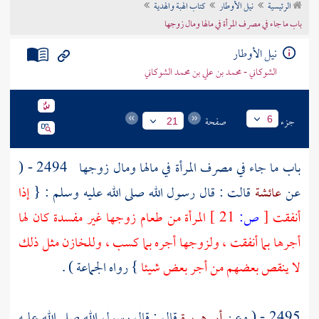
الرئيسية
نيل الأوطار
كتاب الهبة والهدية
تراجم الأعلام
باب ما جاء في مصرف المرأة في مالها ومال زوجها
نيل الأوطار
الشوكاني - محمد بن علي بن محمد الشوكاني
جزء
صفحة
6
21
باب ما جاء في مصرف المرأة في مالها ومال زوجها
2494 - (
عن
عائشة
قالت : قال رسول الله صلى الله عليه وسلم : {
إذا
أنفقت
[
ص:
21 ]
المرأة من طعام زوجها غير مفسدة كان لها
أجرها بما أنفقت ، ولزوجها أجره بما كسب ، وللخازن مثل ذلك
لا ينقص بعضهم من أجر بعض شيئا
} رواه الجماعة ) .
2495 - ( وعن
أبي هريرة
قال : قال رسول الله صلى الله عليه