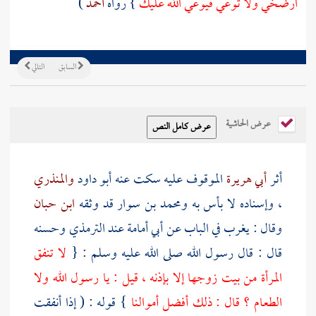
ارضخي ولا توعي فيوعي الله عليك
} رواه
أحمد
)
السابق
التالي
عرض الحاشية
أثر
أبي هريرة
الموقوف عليه سكت عنه
أبو داود
والمنذري
، وإسناده لا بأس به
ومحمد بن سوار
قد وثقه
ابن حبان
وقال : يغرب في الباب عن
أبي أمامة
عند
الترمذي
وحسنه
قال : قال رسول الله صلى الله عليه وسلم : {
لا تنفق
المرأة من بيت زوجها إلا بإذنه ، قيل : يا رسول الله ولا
الطعام ؟ قال : ذلك أفضل أموالنا
} قوله : ( إذا أنفقت