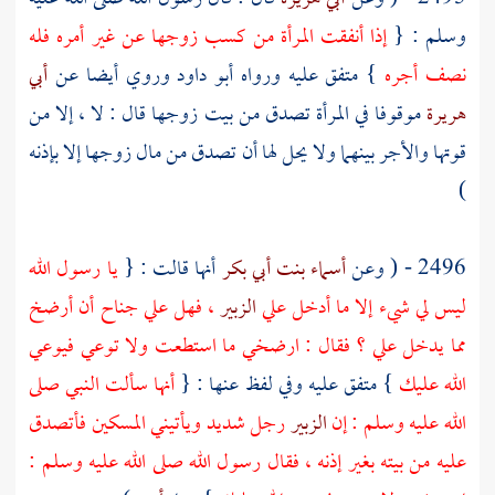
وسلم : {
إذا أنفقت المرأة من كسب زوجها عن غير أمره فله
نصف أجره
} متفق عليه ورواه
أبو داود
وروي أيضا عن
أبي
هريرة
موقوفا في المرأة تصدق من بيت زوجها قال : لا ، إلا من
قوتها والأجر بينهما ولا يحل لها أن تصدق من مال زوجها إلا بإذنه
)
2496 - ( وعن
أسماء بنت أبي بكر
أنها قالت : {
يا رسول الله
ليس لي شيء إلا ما أدخل علي
الزبير
، فهل علي جناح أن أرضخ
مما يدخل علي ؟ فقال : ارضخي ما استطعت ولا توعي فيوعي
الله عليك
} متفق عليه وفي لفظ عنها : {
أنها سألت النبي صلى
الله عليه وسلم : إن
الزبير
رجل شديد ويأتيني المسكين فأتصدق
عليه من بيته بغير إذنه ، فقال رسول الله صلى الله عليه وسلم :