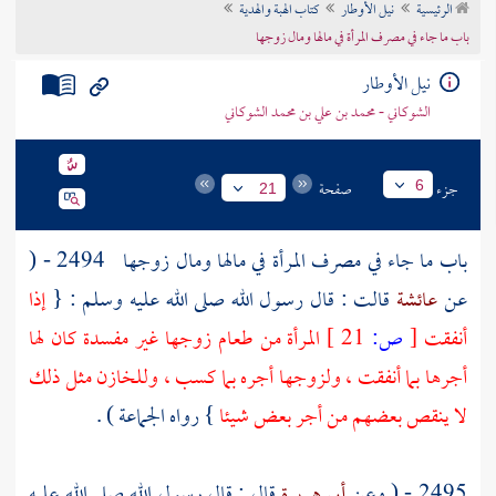
الرئيسية
نيل الأوطار
كتاب الهبة والهدية
تراجم الأعلام
باب ما جاء في مصرف المرأة في مالها ومال زوجها
نيل الأوطار
الشوكاني - محمد بن علي بن محمد الشوكاني
جزء
صفحة
6
21
باب ما جاء في مصرف المرأة في مالها ومال زوجها
2494 - (
عن
عائشة
قالت : قال رسول الله صلى الله عليه وسلم : {
إذا
أنفقت
[
ص:
21 ]
المرأة من طعام زوجها غير مفسدة كان لها
أجرها بما أنفقت ، ولزوجها أجره بما كسب ، وللخازن مثل ذلك
لا ينقص بعضهم من أجر بعض شيئا
} رواه الجماعة ) .
2495 - ( وعن
أبي هريرة
قال : قال رسول الله صلى الله عليه