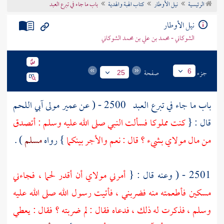
الرئيسية
نيل الأوطار
كتاب الهبة والهدية
باب ما جاء في تبرع العبد
تراجم الأعلام
نيل الأوطار
الشوكاني - محمد بن علي بن محمد الشوكاني
جزء
صفحة
6
25
باب ما جاء في تبرع العبد
2500 - ( عن
عمير مولى آبي اللحم
قال : {
كنت مملوكا فسألت النبي صلى الله عليه وسلم : أتصدق
من مال مولاي بشيء ؟ قال : نعم والأجر بينكما
} رواه
مسلم
) .
2501 - ( وعنه قال : {
أمرني مولاي أن أقدر لحما ، فجاءني
مسكين فأطعمته منه فضربني ، فأتيت رسول الله صلى الله عليه
وسلم ، فذكرت له ذلك ، فدعاه فقال : لم ضربته ؟ فقال : يعطي