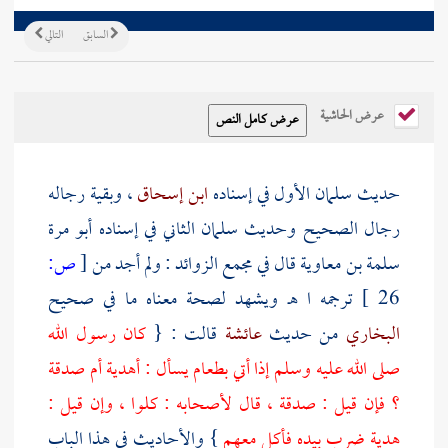
السابق
التالي
عرض الحاشية
حديث
سلمان
الأول في إسناده
ابن إسحاق
، وبقية رجاله
رجال الصحيح وحديث
سلمان
الثاني في إسناده
أبو مرة
سلمة بن معاوية
قال في مجمع الزوائد : ولم أجد من
[
ص:
26 ]
ترجمه ا هـ ويشهد لصحة معناه ما في صحيح
البخاري
من حديث
عائشة
قالت : {
كان رسول الله
صلى الله عليه وسلم إذا أتي بطعام يسأل : أهدية أم صدقة
؟ فإن قيل : صدقة ، قال لأصحابه : كلوا ، وإن قيل :
هدية ضرب بيده فأكل معهم
} والأحاديث في هذا الباب