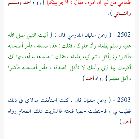
طعامي من غير أن آمره ، فقال : الأجر بينكما
} رواه
أحمد
ومسلم
والنسائي
) .
2502 - ( وعن
سلمان الفارسي
قال : {
أتيت النبي صلى الله
عليه وسلم بطعام وأنا مملوك ، فقلت : هذه صدقة ، فأمر أصحابه
فأكلوا ولم يأكل ، ثم أتيته بطعام ، فقلت : هذه هدية أهديتها لك
أكرمك بها فإني رأيتك لا تأكل الصدقة ، فأمر أصحابه فأكلوا
وأكل معهم
} رواه
أحمد
)
2503 - ( وعن
سلمان
قال : كنت استأذنت مولاي في ذلك
فطيب لي ، فاحتطبت حطبا فبعته فاشتريت ذلك الطعام رواه
أحمد
)