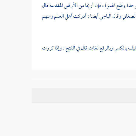
وحدة وفتح الهمزة ، فإن
أريحا
من الأرض المقدسة قال
لصغاني
وقال
الباجي
أيضا : أدركت أهل العلم ومنهم
خفيف بالكسر وبالرفع لغات قال في الفتح : وإذا كررت
 أو بالموحدة ورواه
البخاري
عنه بالشك قوله : ( في
ل
أبو يوسف
ومحمد
من جمعهم أب منذ الهجرة من قبل
ن يدفع له ثلاثة . وعند
محمد
اثنان . وعند
أبي يوسف