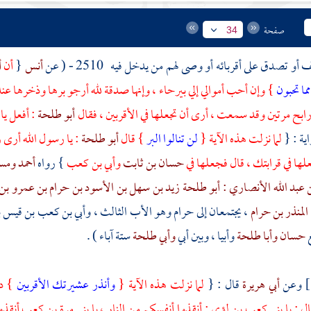
صفحة
34
 أو تصدق على أقربائه أو وصى لهم من يدخل فيه
2510 - ( عن
أنس
{
أن
أ
ما تحبون
} وإن أحب أموالي إلي
بيرحاء
، وإنها صدقة لله أرجو برها وذخرها عند 
ابح مرتين وقد سمعت ، أرى أن تجعلها في الأقربين ، فقال
أبو طلحة
: أفعل يا
ية : {
لما نزلت هذه الآية {
لن تنالوا البر
} قال
أبو طلحة
: يا رسول الله أرى 
علها في قرابتك ، قال فجعلها في
حسان بن ثابت
وأبي بن كعب
} رواه
أحمد
ومس
 عبد الله الأنصاري
: أبو طلحة زيد بن سهل بن الأسود بن حرام بن عمرو بن
المنذر بن حرام
، يجتمعان إلى
حرام
وهو الأب الثالث ،
وأبي بن كعب بن قيس ب
حسان
وأبا طلحة
وأبيا
، وبين
أبي
وأبي طلحة
ستة آباء ) .
وعن
أبي هريرة
قال : {
لما نزلت هذه الآية {
وأنذر عشيرتك الأقربين
} د
 : يا
بني
كعب بن لؤي
: أنقذوا أنفسكم من النار ، يا
بني
مرة بن كعب
أنقذو