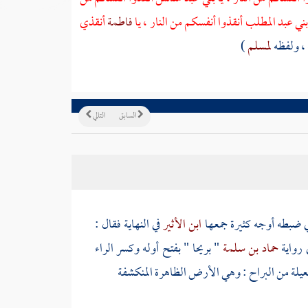
ني
عبد المطلب
أنقذوا أنفسكم من النار ، يا
فاطمة
أنقذي
 ، ولفظه
لمسلم
)
السابق
التالي
في ضبطه أوجه كثيرة جمعها
ابن الأثير
في النهاية فقال :
 رواية
حماد بن سلمة
"
بريحا
" بفتح أوله وكسر الراء
لة من البراح : وهي الأرض الظاهرة المنكشفة