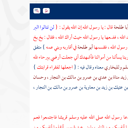
با طلحة
قال : يا رسول الله إن الله يقول : {
لن تنالوا البر
الله ، فضعها يا رسول الله حيث أراك الله ، فقال : بخ بخ
 رسول الله ، فقسمها
أبو طلحة
في أقاربه وبني عمه
} متفق
ربنا يسألنا من أموالنا فأشهدك أني جعلت أرضي
بيرحاء
لله
لم
وللبخاري
معناه وقال فيه : {
اجعلها لفقراء قرابتك
}
 زيد مناة بن عدي بن عمرو بن مالك بن النجار
، وحسان
ن عتيك بن زيد بن معاوية بن عمرو بن مالك بن النجار
،
عا رسول الله صلى الله عليه وسلم
قريشا
فاجتمعوا فعم
ا أنفسكم من النار ، يا
بني
عبد شمس
أنقذوا أنفسكم من