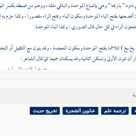
ي داود
" باريحا " وهي بإشباع الموحدة والباقي مثله ، ووهم من ضبطه بكسر الم
 أفصحها بفتح الباء الموحدة وسكون الياء وفتح الراء مقصورا ، وكذا جزم به
ا
تحون الراء في كل حال قال
الصوري
: وكذا الباء الموحدة
 بخ بخ ) كلاهما بفتح الموحدة وسكون المعجمة ، وقد ينون مع التثقيل أو الت
ر أن تنون الأولى وتسكن الثانية وقد يسكنان جميعا كما قال الشاعر :
بخ بخ لوالده وللمولود
ا تفخيم الأمر والإعجاب به قوله : ( رابح ) شك
القعنبي
هل هو بالتحتانية
 ) اختلف العلماء في الأقارب ، فقال
أبو حنيفة
ية
 كل ذي رحم محرم من قبل الأب أو الأم ولكن يبدأ بقرابة الأب قبل الأم وقا
ترجمة علم
عناوين الشجرة
تخريج حديث
م من غير تفصيل ، زاد
زفر
: ويقدم من قرب وهو رواية عن
أبي حنيفة
، وأقل م
ولا يصرف للأغنياء عندهم إلا إن شرط ذلك .