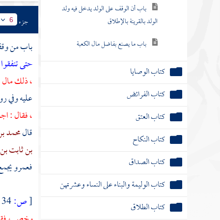
باب أن الوقف على الولد يدخل فيه ولد
الولد بالقرينة بالإطلاق
جزء
6
باب ما يصنع بفاضل مال الكعبة
باب من وقف
حتى تنفقوا م
كتاب الوصايا
، ذلك مال ر
كتاب الفرائض
عليه وفي روا
، فقال : اج
كتاب العتق
قال
محمد بن
كتاب النكاح
بن ثابت بن 
كتاب الصداق
فعمرو
يجمع
كتاب الوليمة والبناء على النساء وعشرتهن
[
ص:
34 ]
كتاب الطلاق
وخص ، فقال