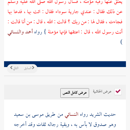
يعتق عنها رقبة مؤمنة ، فسأل رسول الله صلى الله عليه وسلم
عن ذلك فقال : عندي جارية سوداء فقال : ائت بها ، فدعا بها
فجاءت ، فقال لها : من ربك ؟ قالت : الله ، قال : من أنا قالت :
أنت رسول الله ، قال : اعتقها فإنها مؤمنة
} رواه
أحمد
والنسائي
)
السابق
التالي
عرض الحاشية
حديث
الشريد
رواه
النسائي
من طريق
موسى بن سعيد
وهو صدوق لا بأس به ، وبقية رجاله ثقات وقد أخرجه