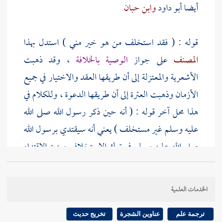
أيضا
أبو داود
وابن حبان
قوله : ( فقد استخلف من هو خير مني ) استدل بهذا
المصنف
على جواز
الوصية بالخلافة
، وقد ذهبت
الأشعرية والمعتزلة إلى أن طريقها العقد والاختيار في جميع
الأزمان وذهبت العترة إلى أن طريقها الدعوة ، وللكلام في
هذا محل آخر قوله : ( أنه حين ذكر رسول الله صلى الله
عليه وسلم غير مستخلف ) يعني أنه سيقتدي برسول الله
صلى الله عليه وسلم في ترك الاستخلاف ويدع الاقتداء
بأبي بكر
وإن كان الكل
[
ص:
55 ]
عنده جائز ، ولكن
الاقتداء برسول الله صلى الله عليه وسلم في الترك أولى
الخدمات العلمية
من الاقتداء
بأبي بكر
في الفعل قوله : ( وعن
عائشة
أن
عبد
بن زمعة
. . . إلخ ) سيأتي الكلام على هذا الحديث في باب
ترجمة علم
عناوين الشجرة
تخريج حديث