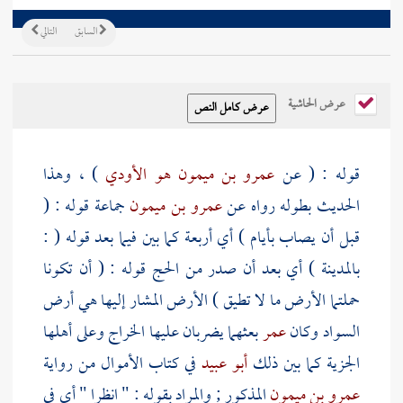
السابق
التالي
عرض الحاشية
قوله : ( عن
عمرو بن ميمون هو الأودي
) ، وهذا
الحديث بطوله رواه عن
عمرو بن ميمون
جماعة قوله : (
قبل أن يصاب بأيام ) أي أربعة كما بين فيما بعد قوله (
:
بالمدينة
) أي بعد أن صدر من الحج قوله : ( أن تكونا
حملتما الأرض ما لا تطيق ) الأرض المشار إليها هي أرض
السواد وكان
عمر
بعثهما يضربان عليها الخراج وعلى أهلها
الجزية كما بين ذلك
أبو عبيد
في كتاب الأموال من رواية
عمرو بن ميمون
المذكور ; والمراد بقوله : " انظرا " أي في