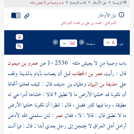
الرئيسية
نيل الأوطار
كتاب الوصايا
باب وصية من لا يعيش مثله
تراجم الأعلام
نيل الأوطار
الشوكاني - محمد بن علي بن محمد الشوكاني
جزء
صفحة
6
56
باب وصية من لا يعيش مثله
2536 - ( عن
عمرو بن ميمون
قال : رأيت
عمر بن الخطاب
قبل أن يصاب بأيام
بالمدينة
وقف
على
حذيفة بن اليمان
وعثمان بن حنيف
قال : كيف فعلتما أتخافا
أن تكونا قد حملتما الأرض ما لا تطيق ؟ قالا : حملناها أمرا هي له
مطيقة ، وما فيها كثير فضل ، قال : انظرا أن تكونا حملتما الأرض
ما لا تطيق قال : قالا : لا ، فقال
عمر
: لئن سلمني الله لأدعن
أرامل أهل
العراق
لا يحتجن إلى رجل بعدي أبدا ; قال : فما أتت