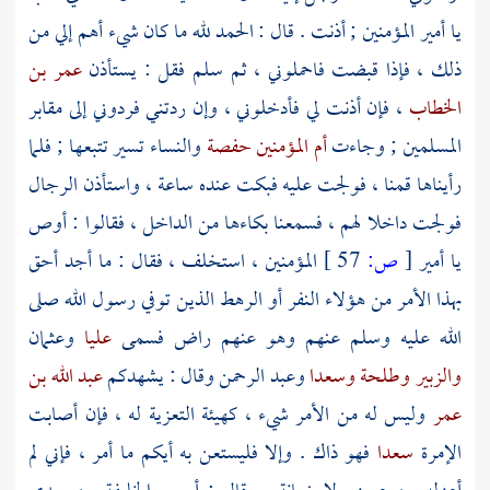
يا أمير المؤمنين ; أذنت . قال : الحمد لله ما كان شيء أهم إلي من
ذلك ، فإذا قبضت فاحملوني ، ثم سلم فقل : يستأذن
عمر بن
الخطاب
، فإن أذنت لي فأدخلوني ، وإن ردتني فردوني إلى مقابر
المسلمين ; وجاءت
أم المؤمنين حفصة
والنساء تسير تتبعها ; فلما
رأيناها قمنا ، فولجت عليه فبكت عنده ساعة ، واستأذن الرجال
فولجت داخلا لهم ، فسمعنا بكاءها من الداخل ، فقالوا : أوص
يا أمير
[
ص:
57 ]
المؤمنين ، استخلف ، فقال : ما أجد أحق
بهذا الأمر من هؤلاء النفر أو الرهط الذين توفي رسول الله صلى
الله عليه وسلم عنهم وهو عنهم راض فسمى
عليا
وعثمان
والزبير
وطلحة
وسعدا
وعبد الرحمن
وقال : يشهدكم
عبد الله بن
عمر
وليس له من الأمر شيء ، كهيئة التعزية له ، فإن أصابت
الإمرة
سعدا
فهو ذاك . وإلا فليستعن به أيكم ما أمر ، فإني لم