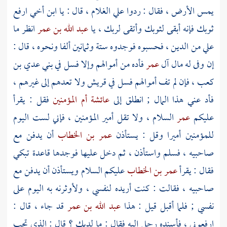
يمس الأرض ، فقال : ردوا علي الغلام ، قال : يا ابن أخي ارفع
ثوبك فإنه أبقى لثوبك وأتقى لربك ، يا
عبد الله بن عمر
انظر ما
علي من الدين ، فحسبوه فوجدوه ستة وثمانين ألفا ونحوه ، قال :
إن وفى له مال آل
عمر
فأده من أموالهم وإلا فسل في
بني عدي بن
كعب
، فإن لم تف أموالهم فسل في
قريش
ولا تعدهم إلى غيرهم ،
فأد عني هذا المال ; انطلق إلى
عائشة أم المؤمنين
فقل : يقرأ
عليكم
عمر
السلام ، ولا تقل أمير المؤمنين ، فإني لست اليوم
للمؤمنين أميرا وقل : يستأذن
عمر بن الخطاب
أن يدفن مع
صاحبيه ، فسلم واستأذن ، ثم دخل عليها فوجدها قاعدة تبكي
فقال : يقرأ
عمر بن الخطاب
عليكم السلام ويستأذن أن يدفن مع
صاحبيه ، فقالت : كنت أريده لنفسي ، ولأوثرنه به اليوم على
نفسي ; فلما أقبل قيل : هذا
عبد الله بن عمر
قد جاء ، قال :
ارفعوني ، فأسنده رجل إليه فقال : ما لديك ؟ قال : الذي تحب