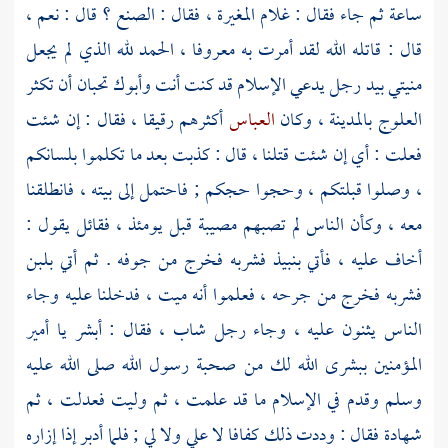
ساعة ثم جاء فقال : غلام
المغيرة
، فقال : الصنع ؟ قال : نعم ،
قال : قاتله الله لقد أمرت به معروفا ، الحمد لله الذي لم يجعل
منيتي بيد رجل يدعي الإسلام قد كنت أنت وأبوك تحبان أن تكثر
العلوج
بالمدينة
، وكان
العباس
أكثرهم رقيقا ، فقال : إن شئت
فعلت : أي إن شئت قتلنا ، قال : كذبت بعد ما تكلموا بلسانكم
، وصلوا قبلتكم ، وحجوا حجكم ; فاحتمل إلى بيته ، فانطلقنا
معه ، وكأن الناس لم تصبهم مصيبة قبل يومئذ ، فقائل يقول :
أخاف عليه ، فأتي بنبيذ فشربه فخرج من جوفه . ثم أتي بلبن
فشربه فخرج من جرحه ، فعلموا أنه ميت ، فدخلنا عليه وجاء
الناس يثنون عليه ، وجاء رجل شاب ، فقال : أبشر يا أمير
المؤمنين ببشرى الله لك من صحبة رسول الله صلى الله عليه
وسلم وقدم في الإسلام ما قد علمت ، ثم وليت فعدلت ، ثم
شهادة فقال : وددت ذلك كفافا لا علي ولا لي ; فلما أدبر إذا إزاره