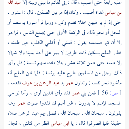
عليه رابعة حتى أصيب ، قال : إني لقائم ما بيني وبينه إلا
عبد الله
بن عباس
غداة أصيب ، وكان إذا مر بين الصفين . قال : استووا ،
حتى إذا لم ير فيهن خللا تقدم وكبر ، وربما قرأ سورة يوسف أو
النحل أو نحو ذلك في الركعة الأولى حتى يجتمع الناس ، فما هو
إلا أن كبر فسمعته يقول : قتلني أو أكلني الكلب حين طعنه ،
فطار العلج بسكين ذات طرفين لا يمر على أحد يمينا ولا شمالا
إلا طعنه حتى طعن ثلاثة عشر رجلا مات منهم تسعة ; فلما رأى
ذلك رجل من المسلمين طرح عليه برنسا ; فلما ظن العلج أنه
مأخوذ نحر نفسه ; وتناول
عمر
يد
عبد الرحمن بن عوف
فقدمه ،
[
ص:
56 ]
فمن يلي
عمر
فقد رأى الذين أرى ، وأما نواحي
المسجد فإنهم لا يدرون ، غير أنهم قد فقدوا صوت
عمر
وهم
يقولون : سبحان الله ، سبحان الله ، فصلى بهم
عبد الرحمن
صلاة
خفيفة فلما انصرفوا قال : يا
ابن عباس
انظر من قتلني ، فجال