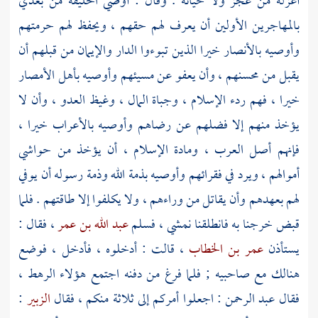
أعزله من عجز ولا خيانة . وقال : أوصي الخليفة من بعدي
بالمهاجرين
الأولين أن يعرف لهم حقهم ، ويحفظ لهم حرمتهم
وأوصيه
بالأنصار
خيرا الذين تبوءوا الدار والإيمان من قبلهم أن
يقبل من محسنهم ، وأن يعفو عن مسيئهم وأوصيه بأهل الأمصار
خيرا ، فهم ردء الإسلام ، وجباة المال ، وغيظ العدو ، وأن لا
يؤخذ منهم إلا فضلهم عن رضاهم وأوصيه
بالأعراب
خيرا ،
فإنهم أصل
العرب
، ومادة الإسلام ، أن يؤخذ من حواشي
أموالهم ، ويرد في فقرائهم وأوصيه بذمة الله وذمة رسوله أن يوفي
لهم بعهدهم وأن يقاتل من وراءهم ، ولا يكلفوا إلا طاقتهم . فلما
قبض خرجنا به فانطلقنا نمشي ، فسلم
عبد الله بن عمر
، فقال :
يستأذن
عمر بن الخطاب
، قالت : أدخلوه ، فأدخل ، فوضع
هنالك مع صاحبيه ; فلما فرغ من دفنه اجتمع هؤلاء الرهط ،
فقال
عبد الرحمن
: اجعلوا أمركم إلى ثلاثة منكم ، فقال
الزبير
: