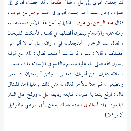
قد جعلت أمري إلى علي ، فقال
طلحة
: قد جعلت أمري إلى
عثمان
. وقال
سعد
: قد جعلت أمري إلى
عبد الرحمن بن عوف
،
فقال
عبد الرحمن بن عوف
: أيكما تبرأ من هذا الأمر فنجعله إليه
والله عليه والإسلام لينظرن أفضلهم في نفسه ، فأسكت الشيخان
، فقال
عبد الرحمن
: أفتجعلونه إلي ، والله علي أن لا آلو عن
أفضلكم ، قالا : نعم ، فأخذ بيد أحدهم فقال : لك من قرابة
رسول الله صلى الله عليه وسلم والقدم في الإسلام ما قد علمت
، فالله عليك لئن أمرتك لتعدلن ، ولئن أمرت
عثمان
لتسمعن
ولتطيعن ، ثم خلا بالآخر فقال له مثل ذلك ; فلما أخذ الميثاق
قال : ارفع يدك يا
عثمان
، فبايعه وبايعه
علي
، وولج أهل الدار
فبايعوه رواه
البخاري
، وقد تمسك به من رأى للوصي والوكيل
أن يوكلا )