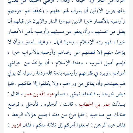
أعزله من عجز ولا خيانة . وقال : أوصي الخليفة من بعدي
بالمهاجرين
الأولين أن يعرف لهم حقهم ، ويحفظ لهم حرمتهم
وأوصيه
بالأنصار
خيرا الذين تبوءوا الدار والإيمان من قبلهم أن
يقبل من محسنهم ، وأن يعفو عن مسيئهم وأوصيه بأهل الأمصار
خيرا ، فهم ردء الإسلام ، وجباة المال ، وغيظ العدو ، وأن لا
يؤخذ منهم إلا فضلهم عن رضاهم وأوصيه
بالأعراب
خيرا ،
فإنهم أصل
العرب
، ومادة الإسلام ، أن يؤخذ من حواشي
أموالهم ، ويرد في فقرائهم وأوصيه بذمة الله وذمة رسوله أن يوفي
لهم بعهدهم وأن يقاتل من وراءهم ، ولا يكلفوا إلا طاقتهم . فلما
قبض خرجنا به فانطلقنا نمشي ، فسلم
عبد الله بن عمر
، فقال :
يستأذن
عمر بن الخطاب
، قالت : أدخلوه ، فأدخل ، فوضع
هنالك مع صاحبيه ; فلما فرغ من دفنه اجتمع هؤلاء الرهط ،
فقال
عبد الرحمن
: اجعلوا أمركم إلى ثلاثة منكم ، فقال
الزبير
: