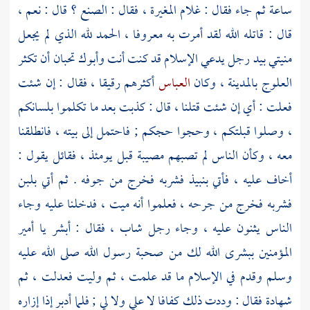
ساعة ثم جاء فقال : غلام
المغيرة
، فقال : الصنع ؟ قال : نعم ،
قال : قاتله الله لقد أمرت به معروفا ، الحمد لله الذي لم يجعل
منيتي بيد رجل يدعي الإسلام قد كنت أنت وأبوك تحبان أن تكثر
العلوج
بالمدينة
، وكان
العباس
أكثرهم رقيقا ، فقال : إن شئت
فعلت : أي إن شئت قتلنا ، قال : كذبت بعد ما تكلموا بلسانكم
، وصلوا قبلتكم ، وحجوا حجكم ; فاحتمل إلى بيته ، فانطلقنا
معه ، وكأن الناس لم تصبهم مصيبة قبل يومئذ ، فقائل يقول :
أخاف عليه ، فأتي بنبيذ فشربه فخرج من جوفه . ثم أتي بلبن
فشربه فخرج من جرحه ، فعلموا أنه ميت ، فدخلنا عليه وجاء
الناس يثنون عليه ، وجاء رجل شاب ، فقال : أبشر يا أمير
المؤمنين ببشرى الله لك من صحبة رسول الله صلى الله عليه
وسلم وقدم في الإسلام ما قد علمت ، ثم وليت فعدلت ، ثم
شهادة فقال : وددت ذلك كفافا لا علي ولا لي ; فلما أدبر إذا إزاره