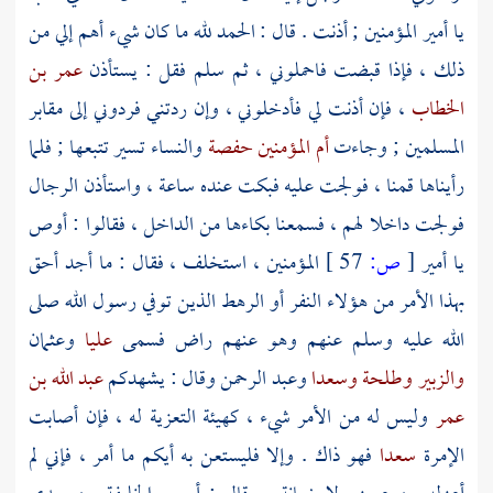
يا أمير المؤمنين ; أذنت . قال : الحمد لله ما كان شيء أهم إلي من
ذلك ، فإذا قبضت فاحملوني ، ثم سلم فقل : يستأذن
عمر بن
الخطاب
، فإن أذنت لي فأدخلوني ، وإن ردتني فردوني إلى مقابر
المسلمين ; وجاءت
أم المؤمنين حفصة
والنساء تسير تتبعها ; فلما
رأيناها قمنا ، فولجت عليه فبكت عنده ساعة ، واستأذن الرجال
فولجت داخلا لهم ، فسمعنا بكاءها من الداخل ، فقالوا : أوص
يا أمير
[
ص:
57 ]
المؤمنين ، استخلف ، فقال : ما أجد أحق
بهذا الأمر من هؤلاء النفر أو الرهط الذين توفي رسول الله صلى
الله عليه وسلم عنهم وهو عنهم راض فسمى
عليا
وعثمان
والزبير
وطلحة
وسعدا
وعبد الرحمن
وقال : يشهدكم
عبد الله بن
عمر
وليس له من الأمر شيء ، كهيئة التعزية له ، فإن أصابت
الإمرة
سعدا
فهو ذاك . وإلا فليستعن به أيكم ما أمر ، فإني لم