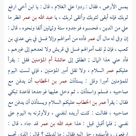
يمس الأرض ، فقال : ردوا علي الغلام ، قال : يا ابن أخي ارفع
ثوبك فإنه أبقى لثوبك وأتقى لربك ، يا
عبد الله بن عمر
انظر ما
علي من الدين ، فحسبوه فوجدوه ستة وثمانين ألفا ونحوه ، قال :
إن وفى له مال آل
عمر
فأده من أموالهم وإلا فسل في
بني عدي بن
كعب
، فإن لم تف أموالهم فسل في
قريش
ولا تعدهم إلى غيرهم ،
فأد عني هذا المال ; انطلق إلى
عائشة أم المؤمنين
فقل : يقرأ
عليكم
عمر
السلام ، ولا تقل أمير المؤمنين ، فإني لست اليوم
للمؤمنين أميرا وقل : يستأذن
عمر بن الخطاب
أن يدفن مع
صاحبيه ، فسلم واستأذن ، ثم دخل عليها فوجدها قاعدة تبكي
فقال : يقرأ
عمر بن الخطاب
عليكم السلام ويستأذن أن يدفن مع
صاحبيه ، فقالت : كنت أريده لنفسي ، ولأوثرنه به اليوم على
نفسي ; فلما أقبل قيل : هذا
عبد الله بن عمر
قد جاء ، قال :
ارفعوني ، فأسنده رجل إليه فقال : ما لديك ؟ قال : الذي تحب