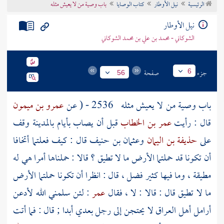
الرئيسية
نيل الأوطار
كتاب الوصايا
باب وصية من لا يعيش مثله
تراجم الأعلام
نيل الأوطار
الشوكاني - محمد بن علي بن محمد الشوكاني
جزء
صفحة
6
56
باب وصية من لا يعيش مثله
2536 - ( عن
عمرو بن ميمون
قال : رأيت
عمر بن الخطاب
قبل أن يصاب بأيام
بالمدينة
وقف
على
حذيفة بن اليمان
وعثمان بن حنيف
قال : كيف فعلتما أتخافا
أن تكونا قد حملتما الأرض ما لا تطيق ؟ قالا : حملناها أمرا هي له
مطيقة ، وما فيها كثير فضل ، قال : انظرا أن تكونا حملتما الأرض
ما لا تطيق قال : قالا : لا ، فقال
عمر
: لئن سلمني الله لأدعن
أرامل أهل
العراق
لا يحتجن إلى رجل بعدي أبدا ; قال : فما أتت