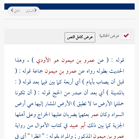
السابق
التالي
عرض الحاشية
قوله : ( عن
عمرو بن ميمون هو الأودي
) ، وهذا
الحديث بطوله رواه عن
عمرو بن ميمون
جماعة قوله : (
قبل أن يصاب بأيام ) أي أربعة كما بين فيما بعد قوله (
:
بالمدينة
) أي بعد أن صدر من الحج قوله : ( أن تكونا
حملتما الأرض ما لا تطيق ) الأرض المشار إليها هي أرض
السواد وكان
عمر
بعثهما يضربان عليها الخراج وعلى أهلها
الجزية كما بين ذلك
أبو عبيد
في كتاب الأموال من رواية
عمرو بن ميمون
المذكور ; والمراد بقوله : " انظرا " أي في