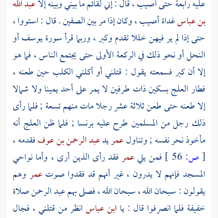
عليه رابعة حتى أصيب ، قال : إني لقائم ما بيني وبينه إلا
عبد الله
بن عباس
غداة أصيب ، وكان إذا مر بين الصفين . قال : استووا ،
حتى إذا لم ير فيهن خللا تقدم وكبر ، وربما قرأ سورة يوسف أو
النحل أو نحو ذلك في الركعة الأولى حتى يجتمع الناس ، فما هو
إلا أن كبر فسمعته يقول : قتلني أو أكلني الكلب حين طعنه ،
فطار العلج بسكين ذات طرفين لا يمر على أحد يمينا ولا شمالا
إلا طعنه حتى طعن ثلاثة عشر رجلا مات منهم تسعة ; فلما رأى
ذلك رجل من المسلمين طرح عليه برنسا ; فلما ظن العلج أنه
مأخوذ نحر نفسه ; وتناول
عمر
يد
عبد الرحمن بن عوف
فقدمه ،
[
ص:
56 ]
فمن يلي
عمر
فقد رأى الذين أرى ، وأما نواحي
المسجد فإنهم لا يدرون ، غير أنهم قد فقدوا صوت
عمر
وهم
يقولون : سبحان الله ، سبحان الله ، فصلى بهم
عبد الرحمن
صلاة
خفيفة فلما انصرفوا قال : يا
ابن عباس
انظر من قتلني ، فجال