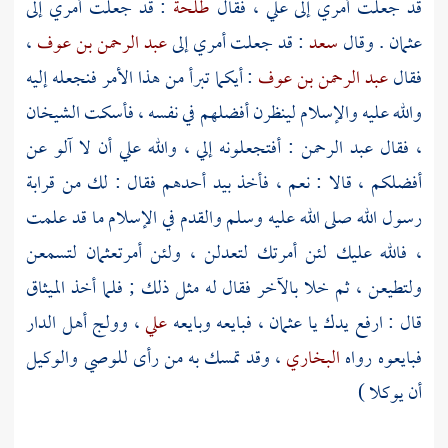
قد جعلت أمري إلى علي ، فقال
طلحة
: قد جعلت أمري إلى
عثمان
. وقال
سعد
: قد جعلت أمري إلى
عبد الرحمن بن عوف
،
فقال
عبد الرحمن بن عوف
: أيكما تبرأ من هذا الأمر فنجعله إليه
والله عليه والإسلام لينظرن أفضلهم في نفسه ، فأسكت الشيخان
، فقال
عبد الرحمن
: أفتجعلونه إلي ، والله علي أن لا آلو عن
أفضلكم ، قالا : نعم ، فأخذ بيد أحدهم فقال : لك من قرابة
رسول الله صلى الله عليه وسلم والقدم في الإسلام ما قد علمت
، فالله عليك لئن أمرتك لتعدلن ، ولئن أمرت
عثمان
لتسمعن
ولتطيعن ، ثم خلا بالآخر فقال له مثل ذلك ; فلما أخذ الميثاق
قال : ارفع يدك يا
عثمان
، فبايعه وبايعه
علي
، وولج أهل الدار
فبايعوه رواه
البخاري
، وقد تمسك به من رأى للوصي والوكيل
أن يوكلا )