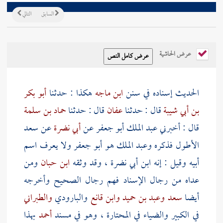
السابق
التالي
عرض الحاشية
الحديث إسناده في سنن
ابن ماجه
هكذا : حدثنا
أبو بكر
بن أبي شيبة
قال : حدثنا
عفان
قال : حدثنا
حماد بن سلمة
قال : أخبرني
عبد الملك أبو جعفر
عن
أبي نضرة
عن
سعد
الأطول
فذكره
وعبد الملك
هو
أبو جعفر
ولا يعرف اسم
أبيه وقيل : إنه
ابن أبي نضرة
، وقد وثقه
ابن حبان
ومن
عداه من رجال الإسناد فهم رجال الصحيح وأخرجه
أيضا
سعد
وعبد بن حميد
وابن قانع
والبارودي
والطبراني
في الكبير
والضياء
في المحتارة ، وهو في مسند
أحمد
بهذا