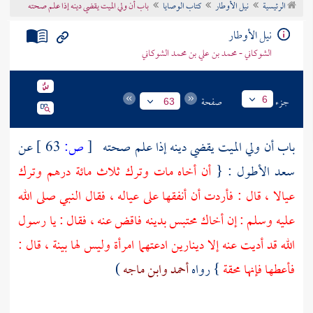
الرئيسية
نيل الأوطار
كتاب الوصايا
باب أن ولي الميت يقضي دينه إذا علم صحته
تراجم الأعلام
نيل الأوطار
الشوكاني - محمد بن علي بن محمد الشوكاني
جزء
صفحة
6
63
باب أن ولي الميت يقضي دينه إذا علم صحته
[
ص:
63 ]
عن
سعد الأطول
: {
أن أخاه مات وترك ثلاث مائة درهم وترك
عيالا ، قال : فأردت أن أنفقها على عياله ، فقال النبي صلى الله
عليه وسلم : إن أخاك محتبس بدينه فاقض عنه ، فقال : يا رسول
الله قد أديت عنه إلا دينارين ادعتهما امرأة وليس لها بينة ، قال :
فأعطها فإنها محقة
} رواه
أحمد
وابن ماجه
)