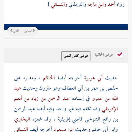
رواه
أحمد
وابن ماجه
والترمذي
والنسائي
)
السابق
التالي
عرض الحاشية
حديث
أبي هريرة
أخرجه أيضا
الحاكم
، ومداره على
حفص بن عمر بن أبي العطاف
وهو متروك وحديث
عبد
الله بن عمرو
في إسناده
عبد الرحمن بن زياد بن أنعم
الإفريقي
وقد تكلم فيه غير واحد وفيه أيضا
عبد الرحمن
بن رافع التنوخي
قاضي
إفريقية
، وقد غمزه
البخاري
وابن أبي حاتم
وحديث
ابن مسعود
أخرجه أيضا
النسائي