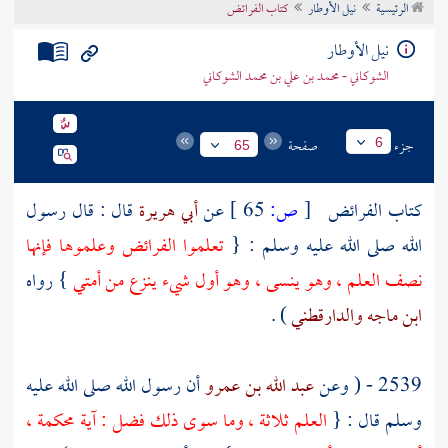
الرئيسية
نيل الأوطار
كتاب الفرائض
تراجم الأعلام
نيل الأوطار
الشوكاني - محمد بن علي بن محمد الشوكاني
جزء
صفحة
6
65
كتاب الفرائض
[
ص:
65 ]
عن
أبي هريرة
قال : قال رسول
الله صلى الله عليه وسلم : {
تعلموا الفرائض وعلموها فإنها
نصف العلم ، وهو ينسى ، وهو أول شيء ينزع من أمتي
} رواه
ابن ماجه
والدارقطني
) .
2539 - ( وعن
عبد الله بن عمرو
أن رسول الله صلى الله عليه
وسلم قال : {
العلم ثلاثة ، وما سوى ذلك فضل : آية محكمة ،