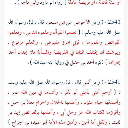
أو سنة قائمة ، أو فريضة عادلة
} رواه
أبو داود
وابن ماجه
) .
2540 - ( وعن
الأحوص
عن
ابن مسعود
قال : قال رسول الله
صلى الله عليه وسلم : {
تعلموا القرآن وعلموه الناس ، وتعلموا
الفرائض وعلموها ، فإني امرؤ مقبوض ، والعلم مرفوع ،
ويوشك أن يختلف اثنان في الفريضة والمسألة فلا يجدان أحدا
يخبرهما
} ذكره
أحمد بن حنبل
في رواية ابنه
عبد الله
) .
2541 - ( وعن
أنس
قال : قال رسول الله صلى الله عليه وسلم
: {
أرحم أمتي بأمتي
أبو بكر
، وأشدها في دين الله
عمر
،
وأصدقها حياء
عثمان
، وأعلمها بالحلال والحرام
معاذ بن جبل
،
وأقرؤها لكتاب الله عز وجل
أبي
، وأعلمها بالفرائض
زيد بن
ثابت
; ولكل أمة أمين ، وأمين هذه الأمة
أبو عبيدة بن الجراح
}