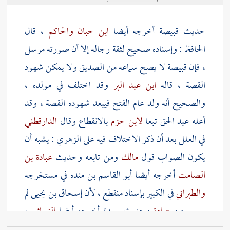
حديث
قبيصة
أخرجه أيضا
ابن حبان
والحاكم
، قال
الحافظ : وإسناده صحيح لثقة رجاله إلا أن صورته مرسل
، فإن
قبيصة
لا يصح سماعه من
الصديق
ولا يمكن شهود
القصة ، قاله
ابن عبد البر
وقد اختلف في مولده ،
والصحيح أنه ولد عام الفتح فيبعد شهوده القصة ، وقد
أعله
عبد الحق
تبعا
لابن حزم
بالانقطاع وقال
الدارقطني
في العلل بعد أن ذكر الاختلاف فيه على
الزهري
: يشبه أن
يكون الصواب قول
مالك
ومن تابعه وحديث
عبادة بن
الصامت
أخرجه أيضا
أبو القاسم بن منده
في مستخرجه
والطبراني
في الكبير بإسناد منقطع ، لأن
إسحاق بن يحيى
لم
يسمع من
عبادة
وحديث
بريدة
أخرجه أيضا
النسائي
،
وفي إسناده
عبيد الله العتكي
وهو مختلف فيه ، وصححه