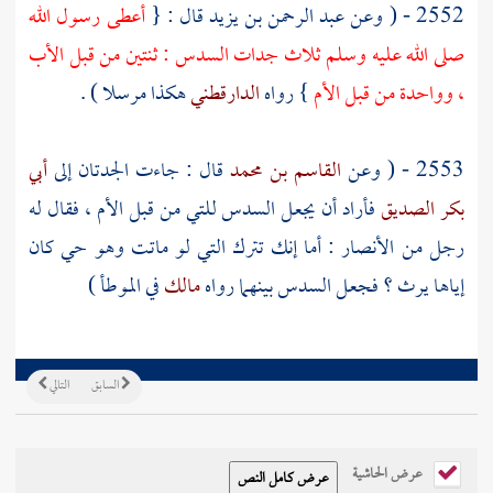
2552 - ( وعن
عبد الرحمن بن يزيد
قال : {
أعطى رسول الله
صلى الله عليه وسلم ثلاث جدات السدس : ثنتين من قبل الأب
، وواحدة من قبل الأم
} رواه
الدارقطني
هكذا مرسلا ) .
2553 - ( وعن
القاسم بن محمد
قال : جاءت الجدتان إلى
أبي
بكر الصديق
فأراد أن يجعل السدس للتي من قبل الأم ، فقال له
رجل من
الأنصار
: أما إنك تترك التي لو ماتت وهو حي كان
إياها يرث ؟ فجعل السدس بينهما رواه
مالك
في الموطأ )
السابق
التالي
عرض الحاشية