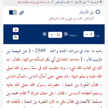
الرئيسية
نيل الأوطار
كتاب الفرائض
باب ما جاء في ميراث الجدة والجد
تراجم الأعلام
نيل الأوطار
الشوكاني - محمد بن علي بن محمد الشوكاني
جزء
صفحة
6
72
باب ما جاء في ميراث الجدة والجد
2549 - ( عن
قبيصة بن
ذؤيب
قال : {
جاءت الجدة إلى
أبي بكر
فسألته ميراثها ، فقال : ما
لك في كتاب الله شيء ، وما علمت لك في سنة رسول الله صلى
الله عليه وسلم شيئا ، فارجعي حتى أسأل الناس ، فسأل الناس
، فقال
المغيرة بن شعبة
: حضرت رسول الله صلى الله عليه
وسلم أعطاها السدس ، فقال : هل معك غيرك ؟ فقام
محمد بن
مسلمة الأنصاري
فقال مثل ما قال
المغيرة بن شعبة
، فأنفذه لها