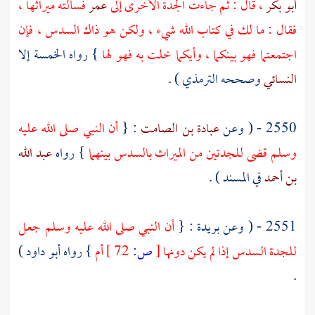
أبو بكر
، قال : ثم جاءت الجدة الأخرى إلى
عمر
فسألته ميراثها ،
فقال : ما لك في كتاب الله شيء ، ولكن هو ذاك السدس ، فإن
اجتمعتما فهو بينكما ، وأيكما خلت به فهو لها
} رواه الخمسة إلا
النسائي
وصححه
الترمذي
) .
2550 - ( وعن
عبادة بن الصامت
: {
أن النبي صلى الله عليه
وسلم قضى للجدتين من الميراث بالسدس بينهما
} رواه
عبد الله
بن أحمد
في المسند ) .
2551 - ( وعن
بريدة
: {
أن النبي صلى الله عليه وسلم جعل
للجدة السدس إذا لم يكن دونها
[
ص:
72 ]
أم
} رواه
أبو داود
)
.