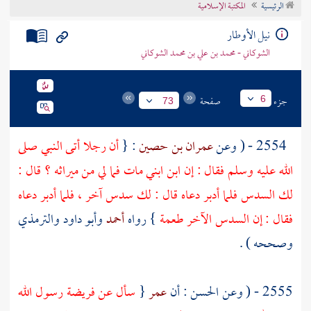
الرئيسية
المكتبة الإسلامية
تراجم الأعلام
نيل الأوطار
الشوكاني - محمد بن علي بن محمد الشوكاني
جزء
صفحة
6
73
2554 - ( وعن
عمران بن حصين
: {
أن رجلا أتى النبي صلى
الله عليه وسلم فقال : إن ابن ابني مات فما لي من ميراثه ؟ قال :
لك السدس فلما أدبر دعاه قال : لك سدس آخر ، فلما أدبر دعاه
فقال : إن السدس الآخر طعمة
} رواه
أحمد
وأبو داود
والترمذي
وصححه ) .
2555 - ( وعن
الحسن
: أن
عمر
{
سأل عن فريضة رسول الله