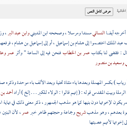
حاشية
أخرجه أيضا
النسائي
مسندا ومرسلا ، وصححه
ابن المديني
وابن عبد البر
، وز
ف
عبد الملك
اختصموا إلى
هشام بن إسماعيل
، أو إلى
إسماعيل بن هشام
، فرفعهم
قال : فقضى لنا بكتاب
عمر بن الخطاب
فنحن فيه إلى الساعة " وأثر
عمر
وعث
ي
وسعيد بن منصور
 رياب ) بكسر المهملة وبعدها ياء مثناة تحتية وبعد الألف باء موحدة وذكره 
الرملة
وبيت المقدس
قوله : ( إنهم قالوا : الولاء للكبر . . . إلخ ) أراد
أحمد بن
مر
يكون لإخوتها دون بنيها كما هو مذهب الجمهور ، ذكر معنى ذلك في نهاية 
خوة بعدهم ، وهو مذهب
شريح
وجماعة وحجتهم ظاهر خبر
عمر
، لأن البنين 
لى إخوتها لأنهم عصبتها