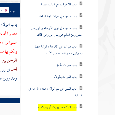
باب الأخوات مع البنات عصبة
جزء
6
باب ما جاء في ميراث الجدة والجد
باب الولاء
باب ما جاء في ذوي الأرحام والمولى من
معمر الجمح
أسفل ومن أسلم على يد رجل وغير ذلك
عمواس
، 
باب ميراث ابن الملاعنة والزانية منهما
بينكم بما س
وميراثهما منه وانقطاعه من الأب
الرحمن بن 
باب ميراث الحمل
أحمد
في رواي
باب الميراث بالولاء
وقد روي ع
باب النهي عن بيع الولاء وهبته وما جاء في
السائبة
باب الولاء هل يورث أو يورث به