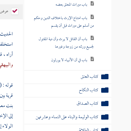
باب ميراث المعتق بعضه
عرض ال
باب امتناع الإرث باختلاف الدين وحكم
من أسلم على ميراث قبل أن يقسم
الحديث 
باب أن القاتل لا يرث وأن دية المقتول
استخل
لجميع ورثته من زوجة وغيرها
أراه ، 
باب في أن الأنبياء لا يورثون
والبيهق
كتاب العتق
قوله : (
كتاب النكاح
قرية بين
كتاب الصداق
بنت مع
إلى الإ
كتاب الوليمة والبناء على النساء وعشرتهن
الولاء إ
كتاب الطلاق