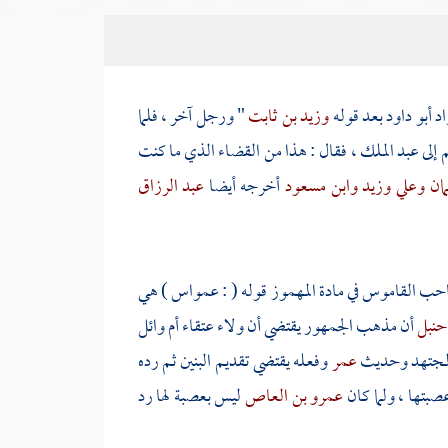
اد
أبو داود
بعد قوله
وزيد بن ثابت
" ورجل آخر ، فلما
 إلى
عبد الملك
، فقال : هذا من القضاء الذي ما كنت
مان
وعلي
وزيد
وابن مسعود
أخرجه أيضا
عبد الرزاق
صاحب القاموس في مادة المهموز قوله (
: عمواس
) هي
 حنبل
أن مذهب الجمهور يقتضي أن ولاء عتقاء
أم وائل
المجتهد وحديث
عمر
وفعله يقتضي تقديم البنين ثم رده
عصبتها ، ولما كان
عمرو بن العاص
ليس بعصبة لها رد