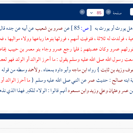
صفحة
85
 هل يورث أو يورث به
[
ص:
85 ]
عن
عمرو بن شعيب
عن أبيه عن جده قال
ية
، فولدت له ثلاثة ، فتوفيت أمهم ، فورثها بنوها رباعها وولاء مواليها ، 
فورثهم
عمرو
وكان عصبتهم ; فلما رجع
عمرو
وجاء
بنو
معمر بن حبيب
يخاص
معت رسول الله صلى الله عليه وسلم يقول : ما أحرز الوالد أو الولد فهو لعصب
عوف
وزيد بن ثابت
} رواه
ابن ماجه
وأبو داود
بمعناه .
ولأحمد
وسطه من قوله :
ة ابنه
صالح
: حديث
عمر
عن النبي صلى الله عليه وسلم {
ما أحرز الوالد أو
ن
عمر
وعثمان
وعلي
وزيد
وابن مسعود
أنهم قالوا : الولاء للكبر فهذا الذي نذه