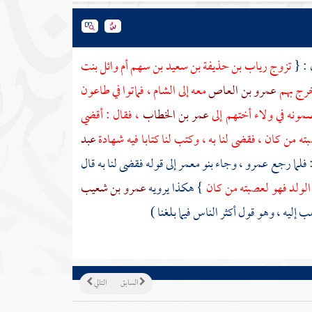
 : {
تزوج
رياب بن حذيفة بن سعيد بن سهم
أم وائل بنت
فخرج بهم
عمرو بن العاص
معه إلى
الشام
، فماتوا في طاعون
مونه في ولاء أختهم إلى
عمر بن الخطاب
، فقال : أقضي
ته من كان ، فقضى لنا به ، وكتب لنا كتابا فيه شهادة
عبد
 فلما رجع
عمرو
، وجاء
بنو معمر
إلى قوله فقضى لنا به قال
 الولد فهو لعصبته من كان
} هكذا يرويه
عمرو بن شعيب
ب إليه ، وهو قول أكثر الناس فيما بلغنا )
السابق
التالي