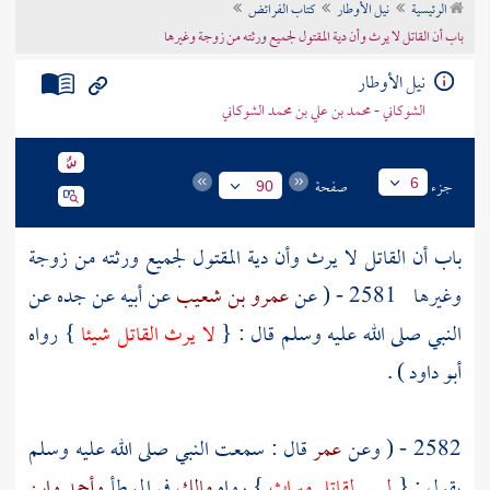
الرئيسية
نيل الأوطار
كتاب الفرائض
تراجم الأعلام
باب أن القاتل لا يرث وأن دية المقتول لجميع ورثته من زوجة وغيرها
نيل الأوطار
الشوكاني - محمد بن علي بن محمد الشوكاني
جزء
صفحة
6
90
باب أن القاتل لا يرث وأن دية المقتول لجميع ورثته من زوجة
وغيرها
2581 - ( عن
عمرو بن شعيب
عن أبيه عن جده عن
النبي صلى الله عليه وسلم قال : {
لا يرث القاتل شيئا
} رواه
أبو داود
) .
2582 - ( وعن
عمر
قال : سمعت النبي صلى الله عليه وسلم
يقول : {
ليس لقاتل ميراث
} رواه
مالك
في الموطأ
وأحمد
وابن