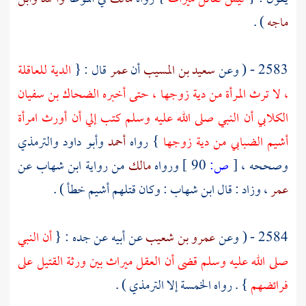
ماجه
) .
2583 - ( وعن
سعيد بن المسيب
أن
عمر
قال : {
الدية للعاقلة
، لا ترث المرأة من دية زوجها ، حتى أخبره
الضحاك بن سفيان
الكلابي
أن النبي صلى الله عليه وسلم كتب إلي أن أورث
امرأة
أشيم الضبابي
من دية زوجها
} رواه
أحمد
وأبو داود
والترمذي
وصححه ،
[
ص:
90 ]
ورواه
مالك
من رواية
ابن شهاب
عن
عمر
، وزاد : قال
ابن شهاب
: وكان قتلهم
أشيم
خطأ ) .
2584 - ( وعن
عمرو بن شعيب
عن أبيه عن جده : {
أن النبي
صلى الله عليه وسلم قضى أن العقل ميراث بين ورثة القتيل على
فرائضهم
} . رواه الخمسة إلا
الترمذي
) .