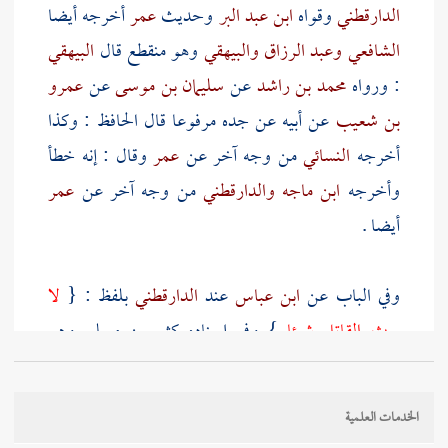
الدارقطني
وقواه
ابن عبد البر
وحديث
عمر
أخرجه أيضا
الشافعي
وعبد الرزاق
والبيهقي
وهو منقطع قال
البيهقي
: ورواه
محمد بن راشد
عن
سليمان بن موسى
عن
عمرو
بن شعيب
عن أبيه عن جده مرفوعا قال الحافظ : وكذا
أخرجه
النسائي
من وجه آخر عن
عمر
وقال : إنه خطأ
وأخرجه
ابن ماجه
والدارقطني
من وجه آخر عن
عمر
أيضا .
وفي الباب عن
ابن عباس
عند
الدارقطني
بلفظ : {
لا
يرث القاتل شيئا
} وفي إسناده
كثير بن مسلم
وهو
ضعيف وعن
ابن عباس
أيضا حديث آخر عند
البيهقي
بلفظ : {
من قتل قتيلا فإنه لا يرثه وإن لم يكن له وارث
الخدمات العلمية
غيره
} وفي لفظ : {
وإن كان والده أو ولده
} وفي إسناده