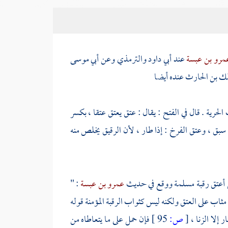
مرو بن عبسة
عند
أبي داود
والترمذي
وعن
أبي موسى
ك بن الحارث
عنده أيضا
حرية . قال في الفتح : يقال : عتق يعتق عتقا ، بكسر
سبق ، وعتق الفرخ : إذا طار ، لأن الرقيق يخلص منه
من أعتق رقبة مسلمة ووقع في حديث
عمرو بن عبسة
: "
ثاب على العتق ولكنه ليس كثواب الرقبة المؤمنة قوله
 إلا الزنا ،
[
ص:
95 ]
فإن حمل على ما يتعاطاه من