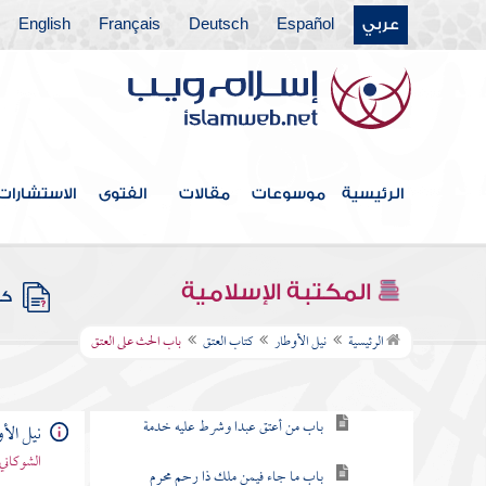
كتاب الشفعة
عربي
Español
Deutsch
Français
English
كتاب اللقطة
كتاب الهبة والهدية
كتاب الوقف
الرئيسية
موسوعات
مقالات
الفتوى
الاستشارات
كتاب الوصايا
كتاب الفرائض
المكتبة الإسلامية
كتب
كتاب العتق
الرئيسية
نيل الأوطار
كتاب العتق
باب الحث على العتق
باب الحث على العتق
باب من أعتق عبدا وشرط عليه خدمة
نيل الأ
الشوكاني
باب ما جاء فيمن ملك ذا رحم محرم