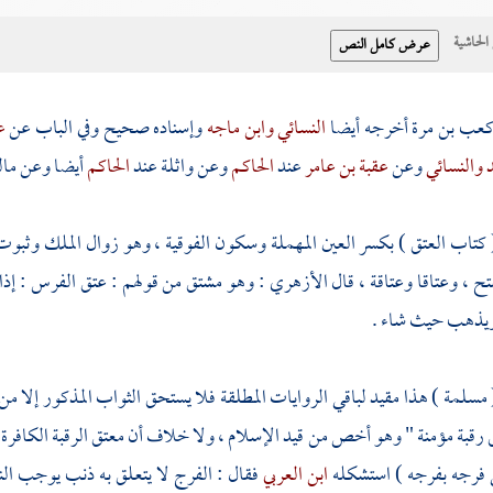
حاشية
عب بن مرة
أخرجه أيضا
النسائي
وابن ماجه
وإسناده صحيح وفي الباب عن
ع
د
والنسائي
وعن
عقبة بن عامر
عند
الحاكم
وعن
واثلة
عند
الحاكم
أيضا وعن
مال
 كتاب العتق ) بكسر العين المهملة وسكون الفوقية ، وهو زوال الملك وثبوت ال
تح ، وعتاقا وعتاقة ، قال
الأزهري
: وهو مشتق من قولهم : عتق الفرس : إذا 
ويذهب حيث شاء .
( مسلمة ) هذا مقيد لباقي الروايات المطلقة فلا يستحق الثواب المذكور إلا 
رقبة مؤمنة " وهو أخص من قيد الإسلام ، ولا خلاف أن معتق الرقبة الكافرة م
 فرجه بفرجه ) استشكله
ابن العربي
فقال : الفرج لا يتعلق به ذنب يوجب النار