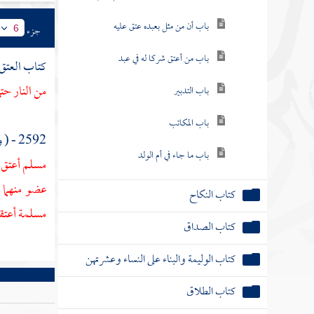
باب أن من مثل بعبده عتق عليه
جزء
6
باب من أعتق شركا له في عبد
كتاب العتق
من النار حت
باب التدبير
باب المكاتب
2592 - ( وعن
باب ما جاء في أم الولد
مسلم أعتق ا
عضو منهما 
كتاب النكاح
مسلمة أعتق
كتاب الصداق
كتاب الوليمة والبناء على النساء وعشرتهن
كتاب الطلاق