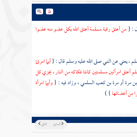
ل : {
من أعتق رقبة مسلمة أعتق الله بكل عضو منه عضوا
م ، يعني عن النبي صلى الله عليه وسلم قال : {
أيما امرئ
م أعتق امرأتين مسلمتين كانتا فكاكه من النار ، يجزي كل
ن مرة
أو
مرة بن كعب السلمي
، وزاد فيه : {
وأيما امرأة
ا من أعضائها
} )
السابق
التالي