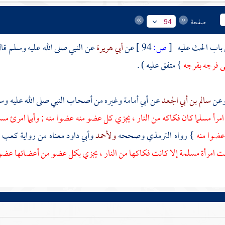
صفحة
94
 باب الحث عليه
[
ص:
94 ]
عن
أبي هريرة
عن النبي صلى الله عليه وسلم قا
ى فرجه بفرجه
} متفق عليه ) .
سالم بن أبي الجعد
عن
أبي أمامة
وغيره من أصحاب النبي صلى الله عليه وسل
مرأ مسلما كان فكاكه من النار ، يجزي كل عضو منه عضوا منه ; وأيما امرئ مسل
عضوا منه
} رواه
الترمذي
وصححه
ولأحمد
وأبي داود
معناه من رواية
كعب ب
ت امرأة مسلمة إلا كانت فكاكها من النار ، يجزي بكل عضو من أعضائها عضو