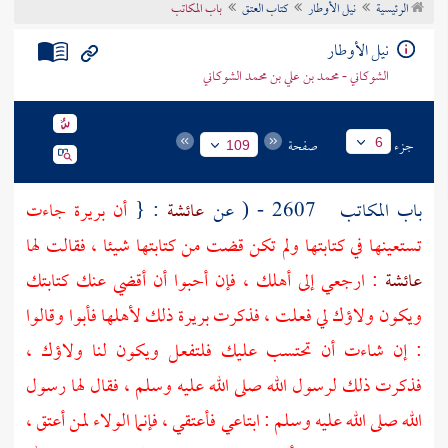
الرئيسية
نيل الأوطار
كتاب العتق
باب المكاتب
تراجم الأعلام
نيل الأوطار
الشوكاني - محمد بن علي بن محمد الشوكاني
جزء
صفحة
6
109
باب المكاتب
2607 - ( عن
عائشة
: {
أن
بريرة
جاءت
تستعينها في كتابتها ولم تكن قضت من كتابتها شيئا ، فقالت لها
عائشة
: ارجعي إلى أهلك ، فإن أحبوا أن أقضي عنك كتابتك
ويكون ولاؤك لي فعلت ، فذكرت
بريرة
ذلك لأهلها فأبوا وقالوا
: إن شاءت أن تحتسب عليك فلتفعل ويكون لنا ولاؤك ،
فذكرت ذلك لرسول الله صلى الله عليه وسلم ، فقال لها رسول
الله صلى الله عليه وسلم : ابتاعي فأعتقي ، فإنما الولاء لمن أعتق ،