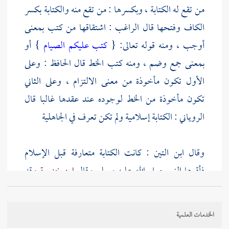
من تقع له الكتابة ، وبكسرها : من تقع منه والكتابة بكسر
الكاف وفتحها قال
الراغب
: اشتقاقها من كتب بمعنى
أوجب ، ومنه قوله تعالى: {
كتب عليكم الصيام
} أو
بمعنى جمع وضم ، ومنه كتب الخط قال
الحافظ
: وعلى
الأول تكون مأخوذة من معنى الالتزام ، وعلى الثاني
تكون مأخوذة من الخط لوجوده عند عقدها غالبا قال
الروياني
: الكتابة إسلامية ولم تكن تعرف في الجاهلية
وقال
ابن التين
: كانت الكتابة متعارفة قبل الإسلام
فأقرها النبي صلى الله عليه وسلم وقال
ابن خزيمة
وقد
كانوا يكاتبون في الجاهلية
بالمدينة
قوله : ( أن
بريرة
) قد
تقدم ضبط هذا الاسم وبيان اشتقاقه في باب من اشترى
الخدمات العلمية
عبدا بشرط أن يعتقه من كتاب البيع ، وتقدم أيضا طرف