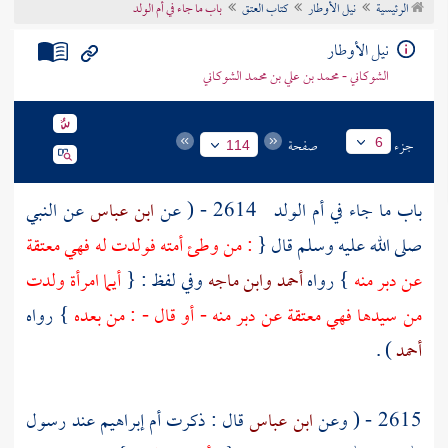
الرئيسية
نيل الأوطار
كتاب العتق
باب ما جاء في أم الولد
تراجم الأعلام
نيل الأوطار
الشوكاني - محمد بن علي بن محمد الشوكاني
جزء
صفحة
6
114
باب ما جاء في أم الولد
2614 - ( عن
ابن عباس
عن النبي
صلى الله عليه وسلم قال {
: من وطئ أمته فولدت له فهي معتقة
عن دبر منه
} رواه
أحمد
وابن ماجه
وفي لفظ : {
أيما امرأة ولدت
من سيدها فهي معتقة عن دبر منه - أو قال - : من بعده
} رواه
أحمد
) .
2615 - ( وعن
ابن عباس
قال : ذكرت
أم إبراهيم
عند رسول