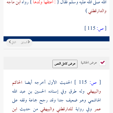
الله صلى الله عليه وسلم فقال {
: أعتقها ولدها
} رواه
ابن ماجه
والدارقطني
)
[
ص:
115 ]
السابق
التالي
عرض الحاشية
[
ص:
115 ]
الحديث الأول أخرجه أيضا
الحاكم
والبيهقي
وله طرق وفي إسناده
الحسين بن عبد الله
الهاشمي
وهو ضعيف جدا وقد رجح جماعة وقفه على
عمر
وفي رواية
للدارقطني
والبيهقي
من حديث
ابن