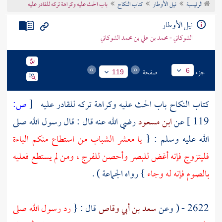
الرئيسية
نيل الأوطار
كتاب النكاح
باب الحث عليه وكراهة تركه للقادر عليه
تراجم الأعلام
نيل الأوطار
الشوكاني - محمد بن علي بن محمد الشوكاني
جزء
صفحة
6
119
كتاب النكاح باب الحث عليه وكراهة تركه للقادر عليه
[
ص:
119 ]
عن
ابن مسعود
رضي الله عنه قال : قال رسول الله صلى
الله عليه وسلم : {
يا معشر الشباب من استطاع منكم الباءة
فليتزوج فإنه أغض للبصر وأحصن للفرج ، ومن لم يستطع فعليه
بالصوم فإنه له وجاء
} رواه الجماعة ) .
2622 - ( وعن
سعد بن أبي وقاص
قال : {
رد رسول الله صلى