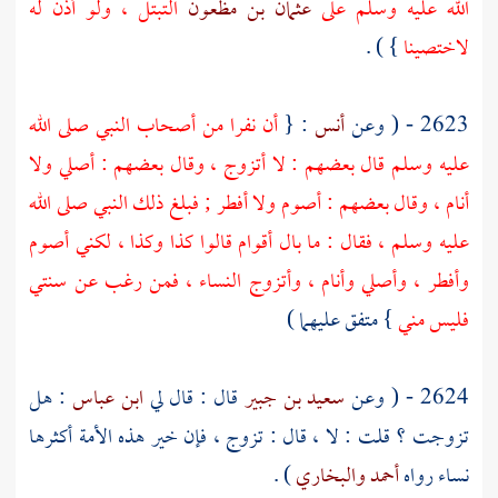
الله عليه وسلم على
عثمان بن مظعون
التبتل ، ولو أذن له
لاختصينا
} ) .
2623 - ( وعن
أنس
: {
أن نفرا من أصحاب النبي صلى الله
عليه وسلم قال بعضهم : لا أتزوج ، وقال بعضهم : أصلي ولا
أنام ، وقال بعضهم : أصوم ولا أفطر ; فبلغ ذلك النبي صلى الله
عليه وسلم ، فقال : ما بال أقوام قالوا كذا وكذا ، لكني أصوم
وأفطر ، وأصلي وأنام ، وأتزوج النساء ، فمن رغب عن سنتي
فليس مني
} متفق عليهما )
2624 - ( وعن
سعيد بن جبير
قال : قال لي
ابن عباس
: هل
تزوجت ؟ قلت : لا ، قال : تزوج ، فإن خير هذه الأمة أكثرها
نساء رواه
أحمد
والبخاري
) .