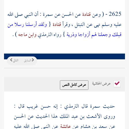
2625 - ( وعن
قتادة
عن
الحسن
عن
سمرة
: أن النبي صلى الله
عليه وسلم نهى عن التبتل ، وقرأ
قتادة
{
ولقد أرسلنا رسلا من
قبلك وجعلنا لهم أزواجا وذرية
} رواه
الترمذي
وابن ماجه
) .
السابق
التالي
عرض الحاشية
حديث
سمرة
قال
الترمذي
: إنه حسن غريب قال :
وروى
الأشعث بن عبد الملك
هذا الحديث عن
الحسن
عن
سعد بن هشام
عن
عائشة
عن النبي صلى الله عليه