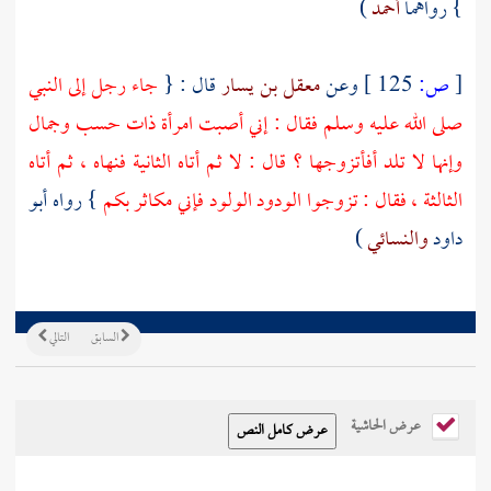
} رواهما
أحمد
)
[
ص:
125 ]
وعن
معقل بن يسار
قال : {
جاء رجل إلى النبي
صلى الله عليه وسلم فقال : إني أصبت امرأة ذات حسب وجمال
وإنها لا تلد أفأتزوجها ؟ قال : لا ثم أتاه الثانية فنهاه ، ثم أتاه
الثالثة ، فقال : تزوجوا الودود الولود فإني مكاثر بكم
} رواه
أبو
داود
والنسائي
)
السابق
التالي
عرض الحاشية