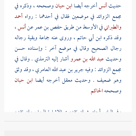
حديث
أنس
أخرجه أيضا
ابن حبان
وصححه ، وذكره في
مجمع الزوائد في موضعين فقال في أحدهما : رواه
أحمد
والطبراني
في الأوسط من طريق
حفص بن عمر
عن
أنس
،
وقد ذكره
ابن أبي حاتم
، وروى عنه جماعة وبقية رجاله
رجال الصحيح وقال في موضع آخر : وإسناده حسن
وحديث
عبد الله بن عمرو
أشار إليه
الترمذي
. وقال في
مجمع الزوائد : وفيه
جرير بن عبد الله العامري
، وقد وثق
وهو ضعيف . وحديث
معقل
أخرجه أيضا
ابن حبان
وصححه
الحاكم
وفي الباب أحاديث قد تقدمت الإشارة إليها ، وقد تقدم
تفسير التبتل والولود : كثيرة الولد ، والودود : المودودة ،
لما عليه من حسن الخلق والتودد إلى الزوج وهو فعول