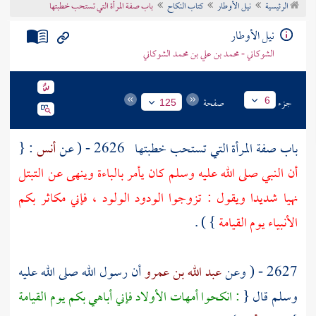
الرئيسية
نيل الأوطار
كتاب النكاح
باب صفة المرأة التي تستحب خطبتها
تراجم الأعلام
نيل الأوطار
الشوكاني - محمد بن علي بن محمد الشوكاني
جزء
صفحة
6
125
باب صفة المرأة التي تستحب خطبتها
2626 - ( عن
أنس
: {
أن النبي صلى الله عليه وسلم كان يأمر بالباءة وينهى عن التبتل
نهيا شديدا ويقول : تزوجوا الودود الولود ، فإني مكاثر بكم
الأنبياء يوم القيامة
} ) .
2627 - ( وعن
عبد الله بن عمرو
أن رسول الله صلى الله عليه
وسلم قال {
: انكحوا أمهات الأولاد فإني أباهي بكم يوم القيامة