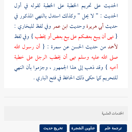
الحديث على تحريم الخطبة على الخطبة لقوله في أول
الحديث : " لا يحل " وكذلك استدل بالنهي المذكور في
حديث
أبي هريرة
وحديث
ابن عمر
وفي لفظ للبخاري :
{
نهى أن يبيع بعضكم على بيع بعض أو يخطب
} وفي لفظ
لأحمد
من حديث
الحسن
عن
سمرة
: {
أن رسول الله
صلى الله عليه وسلم نهى أن يخطب الرجل على خطبة
أخيه
} وقد ذهب إلى هذا الجمهور ، وجزموا بأن النهي
للتحريم كما حكى ذلك الحافظ في فتح الباري .
وقال
الخطابي
: إن النهي ههنا للتأديب وليس بنهي تحريم
يبطل العقد عند أكثر الفقهاء قال
الحافظ
: ولا ملازمة بين
الخدمات العلمية
كونه للتحريم وبين البطلان عند الجمهور بل هو عندهم
للتحريم ولا يبطل العقد وحكى
النووي
أن النهي فيه
ترجمة علم
عناوين الشجرة
تخريج حديث