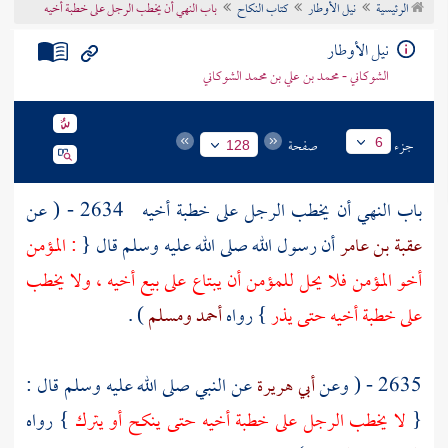
الرئيسية
نيل الأوطار
كتاب النكاح
باب النهي أن يخطب الرجل على خطبة أخيه
تراجم الأعلام
نيل الأوطار
الشوكاني - محمد بن علي بن محمد الشوكاني
جزء
صفحة
6
128
باب النهي أن يخطب الرجل على خطبة أخيه
2634 - ( عن
عقبة بن عامر
أن رسول الله صلى الله عليه وسلم قال {
: المؤمن
أخو المؤمن فلا يحل للمؤمن أن يبتاع على بيع أخيه ، ولا يخطب
على خطبة أخيه حتى يذر
} رواه
أحمد
ومسلم
) .
2635 - ( وعن
أبي هريرة
عن النبي صلى الله عليه وسلم قال :
{
لا يخطب الرجل على خطبة أخيه حتى ينكح أو يترك
} رواه