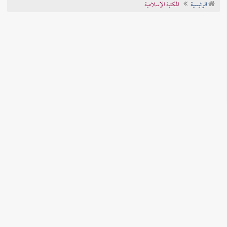
الرئيسية
المكتبة الإسلامية
تراجم الأعلام