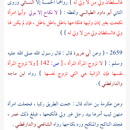
فالسلطان ولي من لا ولي له
} رواهما الخمسة إلا
النسائي
وروى
الثاني
أبو داود الطيالسي
ولفظه : {
لا نكاح إلا بولي
وأيما امرأة
نكحت بغير إذن وليها فنكاحها باطل باطل باطل ، فإن لم يكن لها
ولي فالسلطان ولي من لا ولي له
} )
2659 - ( وعن
أبي هريرة
قال : قال رسول الله صلى الله عليه
وسلم : {
لا تزوج المرأة المرأة ،
[
ص:
142 ]
ولا تزوج المرأة
نفسها فإن الزانية هي التي تزوج نفسها
} رواه
ابن ماجه
والدارقطني
) .
وعن
عكرمة بن خالد
قال : جمعت الطريق ركبا ، فجعلت امرأة
منهن ثيب أمرها بيد رجل غير ولي فأنكحها ، فبلغ ذلك
عمر
،
فجلد الناكح والمنكح ورد نكاحها رواه
الشافعي
والدارقطني
.