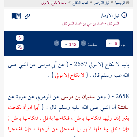
الرئيسية
نيل الأوطار
كتاب النكاح
باب لا نكاح إلا بولي
تراجم الأعلام
نيل الأوطار
الشوكاني - محمد بن علي بن محمد الشوكاني
جزء
صفحة
6
142
باب لا نكاح إلا بولي 2657 - ( عن
أبي موسى
عن النبي صلى
الله عليه وسلم قال : {
لا نكاح إلا بولي
} .
2658 - ( وعن
سليمان بن موسى
عن
الزهري
عن
عروة
عن
عائشة
أن النبي صلى الله عليه وسلم قال : {
أيما امرأة نكحت
بغير إذن وليها فنكاحها باطل ، فنكاحها باطل ، فنكاحها باطل ;
فإن دخل بها فلها المهر بما استحل من فرجها ، فإن اشتجرا