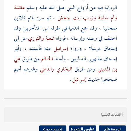
الرواية فيه عن أزواج النبي صلى الله عليه وسلم
عائشة
وأم سلمة
وزينب بنت جحش
، ثم سرد تمام ثلاثين
صحابيا ، وقد جمع
الدمياطي
طرقه من المتأخرين وقد
اختلف في وصله وإرساله ، فرواه
شعبة
والثوري
عن
أبي
إسحاق
مرسلا ، ورواه
إسرائيل
عنه فأسنده ،
وأبو
إسحاق
مشهور بالتدليس ، وأسند
الحاكم
من طريق
علي
بن المديني
ومن طريق
البخاري
والذهلي
وغيرهم أنهم
صححوا حديث
إسرائيل
.
وحديث
عائشة
أخرجه أيضا
أبو عوانة
وابن حبان
والحاكم
وحسنه
الترمذي
وقد أعل بالإرسال وتكلم فيه
الخدمات العلمية
بعضهم من جهة
ابن جريج
، قال : ثم لقيت
الزهري
فسألته عنه فأنكره وقد عد
أبو القاسم بن منده
عدة من
ترجمة علم
عناوين الشجرة
تخريج حديث