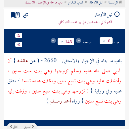
الرئيسية
نيل الأوطار
كتاب النكاح
باب ما جاء في الإجبار والاستئمار
تراجم الأعلام
نيل الأوطار
الشوكاني - محمد بن علي بن محمد الشوكاني
جزء
صفحة
6
143
باب ما جاء في الإجبار والاستئمار
2660 - ( عن
عائشة
{
أن
النبي صلى الله عليه وسلم تزوجها وهي بنت ست سنين ،
وأدخلت عليه وهي بنت تسع سنين ومكثت عنده تسعا
} متفق
عليه وفي رواية {
: تزوجها وهي بنت سبع سنين ، وزفت إليه
وهي بنت تسع سنين
} رواه
أحمد
ومسلم
)
السابق
التالي